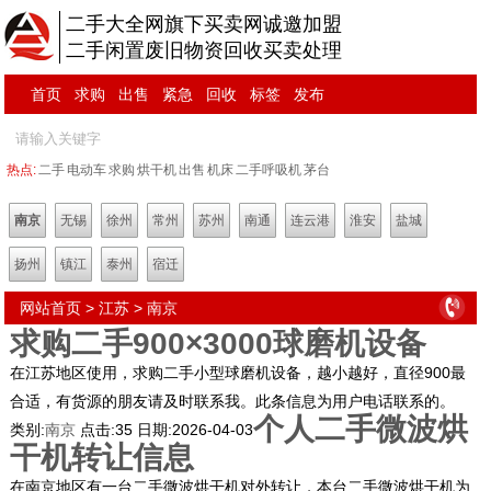
二手大全网旗下买卖网诚邀加盟
二手闲置废旧物资回收买卖处理
首页
求购
出售
紧急
回收
标签
发布
热点:
二手
电动车
求购
烘干机
出售
机床
二手呼吸机
茅台
南京
无锡
徐州
常州
苏州
南通
连云港
淮安
盐城
扬州
镇江
泰州
宿迁
网站首页
>
江苏
>
南京
求购二手900×3000球磨机设备
在江苏地区使用，求购二手小型球磨机设备，越小越好，直径900最
合适，有货源的朋友请及时联系我。此条信息为用户电话联系的。
个人二手微波烘
类别:
南京
点击:
35
日期:
2026-04-03
干机转让信息
在南京地区有一台二手微波烘干机对外转让，本台二手微波烘干机为