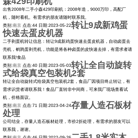
森429印刷机
出售2008年二手小森429印刷机：2008年造，9000万印，高配厂
机，随时看机。有需求的朋友请随时联系我。
转让9成新鸡蛋
类别:
南京
点击:
44
日期:
2023-05-22
快速去蛋皮机器
二手剥蛋机转让信息：转让9成新鸡蛋快速去蛋皮机器，自动卤蛋去
壳机，鹌鹑蛋剥壳机，功能是将各种卤蛋的皮快速去掉，有需求者请
联系我!食品
转让全自动旋转
类别:
南京
点击:
40
日期:
2023-05-03
式给袋真空包装机2套
转让全自动旋转式给袋真空包装机2套，食品厂因项目终止转让，有
需求识货者请联系我！食品厂直转非中间商，可来我厂现场查看试
机，价格面议。
存量人造石板材
类别:
南京
点击:
71
日期:
2023-04-24
处理
公司结业，存量人造石板材处理，市价2折处理，有需求的朋友可以
联系我，谢谢。
二手1.8米实木
类别:
南京
点击:
46
日期:
2022-09-26