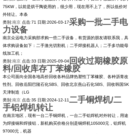
75KW，以前是烘干陶瓷用的，很少用，现在用不上了，所以低价对
外转让。本条
采购一批二手电
类别:
南京
点击:
71
日期:
2026-03-17
力设备
南京众远电力采购部求购一些二手设备，有货源的朋友请联系我，具
体求购设备如下：二手激光切割机；二手焊接机器人；二手多功能母
线加工机；
回收过期橡胶原
类别:
南京
点击:
33
日期:
2025-09-04
料/回收库存丁苯橡胶
本公司面向全国各地高价回收各种品牌热塑性丁苯橡胶、各种沥青改
性剂。回收岳阳巴陵石化SBS、回收北京燕山石化SBS、回收韩国SK
天津制造（LG
二手铜焊机/二
类别:
南京
点击:
35
日期:
2024-12-11
手铝焊机转让
在南京地区，现有一台二手铜焊机，一台二手铝焊机对外转让，用途
为焊接铜和焊接铝，新机购买价格分别是铜焊机105000元，铝焊机
97000元，机器