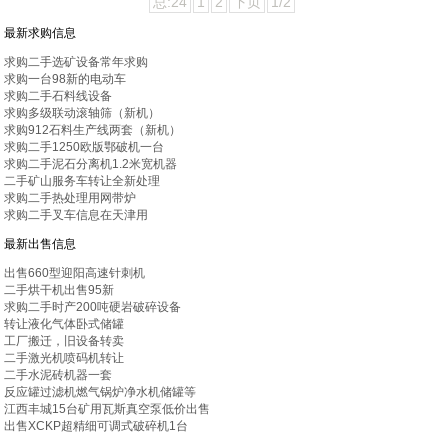
总:24
1
2
下页
1/2
最新求购信息
求购二手选矿设备常年求购
求购一台98新的电动车
求购二手石料线设备
求购多级联动滚轴筛（新机）
求购912石料生产线两套（新机）
求购二手1250欧版鄂破机一台
求购二手泥石分离机1.2米宽机器
二手矿山服务车转让全新处理
求购二手热处理用网带炉
求购二手叉车信息在天津用
最新出售信息
出售660型迎阳高速针刺机
二手烘干机出售95新
求购二手时产200吨硬岩破碎设备
转让液化气体卧式储罐
工厂搬迁，旧设备转卖
二手激光机喷码机转让
二手水泥砖机器一套
反应罐过滤机燃气锅炉净水机储罐等
江西丰城15台矿用瓦斯真空泵低价出售
出售XCKP超精细可调式破碎机1台