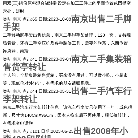
用双(三)组份原料混合浇注到设定在加工工件上的平面位置或凹槽空
穴处，短时
南京出售二手脚
类别:
南京
点击:
65
日期:
2023-10-08
手架
二手移动脚手架出售信息，南京二手脚手架处理，120一套，支持现
场看货，还有二手空压机及各种装修工具，需要的联系，东西位置：
许府巷，南瑞
南京二手集装箱
类别:
南京
点击:
41
日期:
2023-09-04
售货亭转让
个人的，全新集装箱售货箱，买来没有用过，可以做小吃，小超市
等，现低价对外转让，有需求的朋友请联系我。
出售二手汽车行
类别:
南京
点击:
44
日期:
2023-05-31
李架转让
南京二手汽车行李架转让信息：该汽车行李架只使用了一年，成色很
新，尺寸为140CmX95Cm，因本人换车后不再使用，现低价转让，
有需求者电话联
出售2008年小
类别:
南京
点击:
101
日期:
2023-05-23