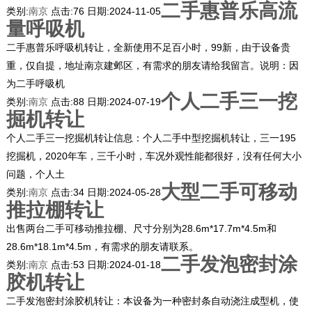
二手惠普乐高流
类别:
南京
点击:
76
日期:
2024-11-05
量呼吸机
二手惠普乐呼吸机转让，全新使用不足百小时，99新，由于设备贵
重，仅自提，地址南京建邺区，有需求的朋友请给我留言。说明：因
为二手呼吸机
个人二手三一挖
类别:
南京
点击:
88
日期:
2024-07-19
掘机转让
个人二手三一挖掘机转让信息：个人二手中型挖掘机转让，三一195
挖掘机，2020年车，三千小时，车况外观性能都很好，没有任何大小
问题，个人土
大型二手可移动
类别:
南京
点击:
34
日期:
2024-05-28
推拉棚转让
出售两台二手可移动推拉棚、尺寸分别为28.6m*17.7m*4.5m和
28.6m*18.1m*4.5m，有需求的朋友请联系。
二手发泡密封涂
类别:
南京
点击:
53
日期:
2024-01-18
胶机转让
二手发泡密封涂胶机转让：本设备为一种密封条自动浇注成型机，使