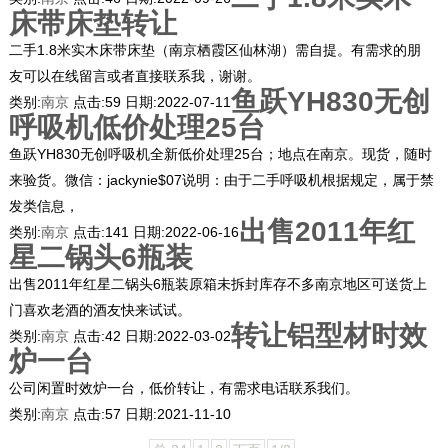
床带床垫转让
二手1.8米实木床带床垫（南京栖霞区仙林湖）需自提。有需求的朋
友可以在线留言或者直接联系我，谢谢。
鱼跃YH830无创
类别:
南京
点击:
59
日期:
2022-07-11
呼吸机低价处理25台
鱼跃YH830无创呼吸机全新低价处理25台；地点在南京。现货，随时
来验货。微信：jackynie$07说明：由于二手呼吸机根据规定，属于禁
发类信息，
出售2011年红
类别:
南京
点击:
141
日期:
2022-06-16
星二锅头6瓶装
出售2011年红星二锅头6瓶装原箱未拆封库存不多南京地区可送货上
门喜欢老酒的酒友快来试试。
转让铝型材时效
类别:
南京
点击:
42
日期:
2022-03-02
炉一台
公司闲置时效炉一台，低价转让，有需求电话联系我们。
类别:
南京
点击:
57
日期:
2021-11-10