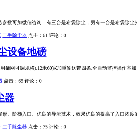
参数可加微信咨询，有三台是布袋除尘，另有一台是布袋除尘光氧
器
二手除尘器
点击：
61
评论：
0
尘设备地磅
有三套备用筛网可调规格),12米60宽加重输送带四条,全自动监控操作
器
点击：
65
评论：
0
尘器
楔形、阶梯入口、优良的导流技术，效果优良的提高了入口浓度
备
二手除尘器
点击：
75
评论：
0