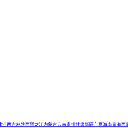
建
江西
吉林
陕西
黑龙江
内蒙古
云南
贵州
甘肃
新疆
宁夏
海南
青海
西