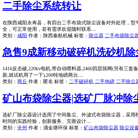
二手除尘系统转让
在陕西咸阳永寿县，有四台二手布袋式除尘设备对外处理，型号
全，可正常使用，若有需求欢迎随时联系…
类别：
咸阳
作者：陕西秦航机械 标签：
除尘器
二手布袋除尘
急售9成新移动破碎机洗砂机除
1416反击破,220kv电机,带自动喂料器,2460四层筛网(另
新,就试机用了一下),200吨地磅两台…
类别：
商丘
作者：匿名 标签：
二手破碎机
二手地磅
二手除尘
矿山布袋除尘器|选矿厂脉冲除
选矿厂除尘器设计选用了中间集尘、外滤式布袋除尘器，采用
时间的实践经验，创新服务、完善设计…
类别：
沧州
作者：涌金塘环保 标签：
矿山布袋除尘器
除尘设