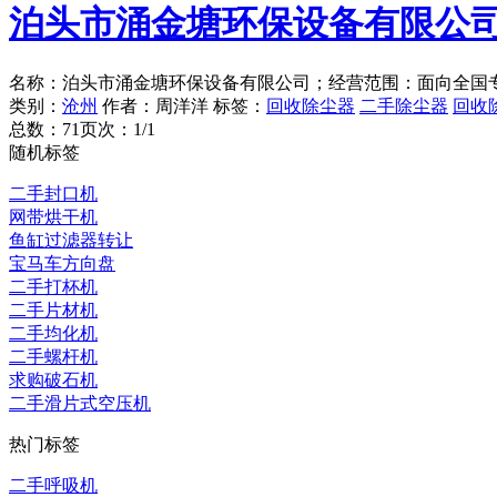
泊头市涌金塘环保设备有限公
名称：泊头市涌金塘环保设备有限公司；经营范围：面向全国
类别：
沧州
作者：周洋洋 标签：
回收除尘器
二手除尘器
回收
总数：7
1
页次：1/1
随机标签
二手封口机
网带烘干机
鱼缸过滤器转让
宝马车方向盘
二手打杯机
二手片材机
二手均化机
二手螺杆机
求购破石机
二手滑片式空压机
热门标签
二手呼吸机