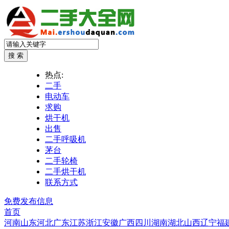
热点:
二手
电动车
求购
烘干机
出售
二手呼吸机
茅台
二手轮椅
二手烘干机
联系方式
免费发布信息
首页
河南
山东
河北
广东
江苏
浙江
安徽
广西
四川
湖南
湖北
山西
辽宁
福