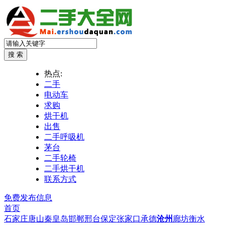
热点:
二手
电动车
求购
烘干机
出售
二手呼吸机
茅台
二手轮椅
二手烘干机
联系方式
免费发布信息
首页
石家庄
唐山
秦皇岛
邯郸
邢台
保定
张家口
承德
沧州
廊坊
衡水