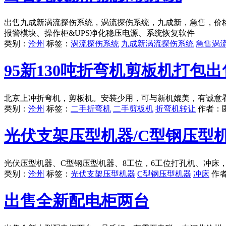
出售九成新涡流探伤系统，涡流探伤系统，九成新，急售，价格
报警模块、操作柜&UPS净化稳压电源、系统恢复软件
类别：
沧州
标签：
涡流探伤系统
九成新涡流探伤系统
急售涡
95新130吨折弯机剪板机打包出
北京上冲折弯机，剪板机。安装少用，可与新机媲美，有诚意
类别：
沧州
标签：
二手折弯机
二手剪板机
折弯机转让
作者：
光伏支架压型机器/C型钢压型
光伏压型机器、C型钢压型机器、8工位，6工位打孔机、冲床
类别：
沧州
标签：
光伏支架压型机器
C型钢压型机器
冲床
作
出售全新配电柜两台