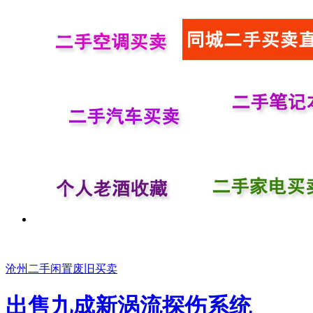
沧州二手闲置废旧买卖
出售九成新涡流探伤系统