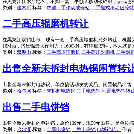
在黑龙江佳木斯地区，求购一套二手颚式移动破碎站，要成色稍
类别：
佳木斯
标签：
求购二手移动破碎站
二手颚式移动破碎站
二手高压辊磨机转让
在黑龙江双鸭山市，现有一套二手高压辊磨机对外转让，机器为全新
16Mpa，挤压辊最大作用力：1600kN，有详细资料，本人
类别：
双鸭山
标签：
二手高压辊磨机
二手高压对辊机
二手对
出售全新未拆封电热锅闲置转
出售全新未拆封电热锅。单位搞活动发的奖品。闲置物品出售，原
类别：
哈尔滨
标签：
未拆封电热锅
二手电热锅
闲置电热锅转
出售二手电饼铛
出售全新未拆封的电饼铛，原价139元，现50元出售。是单位
类别：
哈尔滨
标签：
全新电饼铛
二手电饼铛
电饼铛转让
作者