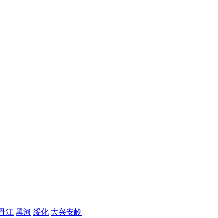
丹江
黑河
绥化
大兴安岭