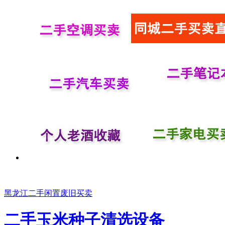
黑龙江二手闲置废旧买卖
二手玉米种子清选设备