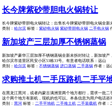
长今牌紫砂带胆电火锅转让
长今牌紫砂带胆电火锅转让：出售长今牌紫砂带胆电火锅全新未拆
类别：
哈尔滨
标签：
紫砂电火锅
紫砂带胆电火锅
二手电火锅
新加坡产三层加厚不锈钢蒸锅
新加坡产豪华三层加厚不锈钢蒸锅全新未拆封转让，新加坡产，
哈尔滨市道里区民安小区53栋33号。有意者电话联系：远山
类别：
哈尔滨
标签：
不锈钢蒸锅
进口蒸锅
二手蒸锅
作者：
远
求购推土机二手压路机二手平
在黑龙江黑河，或者内蒙古满洲里两个地方都行，需求一批二
这个两个地方有新机，现机的也可以。本条信息为用户电话咨
类别：
黑河
标签：
二手平地机
二手推土机
二手装载机
作者：