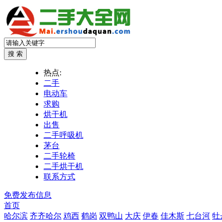
热点:
二手
电动车
求购
烘干机
出售
二手呼吸机
茅台
二手轮椅
二手烘干机
联系方式
免费发布信息
首页
哈尔滨
齐齐哈尔
鸡西
鹤岗
双鸭山
大庆
伊春
佳木斯
七台河
牡