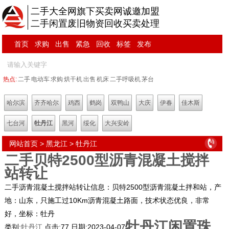
二手大全网旗下买卖网诚邀加盟
二手闲置废旧物资回收买卖处理
首页
求购
出售
紧急
回收
标签
发布
热点:
二手
电动车
求购
烘干机
出售
机床
二手呼吸机
茅台
哈尔滨
齐齐哈尔
鸡西
鹤岗
双鸭山
大庆
伊春
佳木斯
七台河
牡丹江
黑河
绥化
大兴安岭
网站首页
>
黑龙江
>
牡丹江
二手贝特2500型沥青混凝土搅拌
站转让
二手沥青混凝土搅拌站转让信息：贝特2500型沥青混凝土拌和站，产
地：山东，只施工过10Km沥青混凝土路面，技术状态优良，非常
好，坐标：牡丹
牡丹江闲置珠
类别:
牡丹江
点击:
77
日期:
2023-04-07