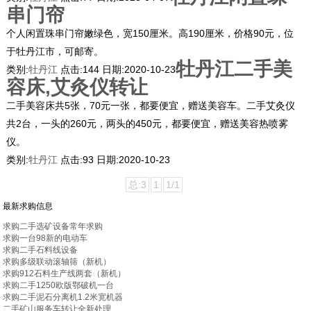
串门帘
个人闲置珠串门帘嫩绿色，宽150厘米。高190厘米，价格90元，位
于牡丹江市，可邮寄。
牡丹江二手美
类别:
牡丹江
点击:
144
日期:
2020-10-23
容床,艾灸仪转让
二手美容床共5张，70元一张，都要便宜，赠送美容车。二手艾灸仪
共2台，一头的260元，两头的450元，都要便宜，赠送美容热喷雾
仪。
类别:
牡丹江
点击:
93
日期:
2020-10-23
总:3
1
1/1
最新求购信息
求购二手选矿设备常年求购
求购一台98新的电动车
求购二手石料线设备
求购多级联动滚轴筛（新机）
求购912石料生产线两套（新机）
求购二手1250欧版鄂破机一台
求购二手泥石分离机1.2米宽机器
二手矿山服务车转让全新处理