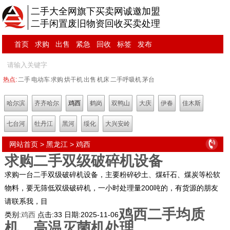
二手大全网旗下买卖网诚邀加盟
二手闲置废旧物资回收买卖处理
首页
求购
出售
紧急
回收
标签
发布
热点:
二手
电动车
求购
烘干机
出售
机床
二手呼吸机
茅台
哈尔滨
齐齐哈尔
鸡西
鹤岗
双鸭山
大庆
伊春
佳木斯
七台河
牡丹江
黑河
绥化
大兴安岭
网站首页
>
黑龙江
>
鸡西
求购二手双级破碎机设备
求购一台二手双级破碎机设备，主要粉碎砂土、煤矸石、煤炭等松软
物料，要无筛低双级破碎机，一小时处理量200吨的，有货源的朋友
请联系我，目
鸡西二手均质
类别:
鸡西
点击:
33
日期:
2025-11-06
机、高温灭菌机处理