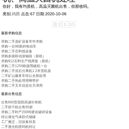
你好，我有均质机，高温灭菌机出售，你那收吗。
类别:
鸡西
点击:
67
日期:
2020-10-06
总:2
1
1/1
最新求购信息
求购二手选矿设备常年求购
求购一台98新的电动车
求购二手石料线设备
求购多级联动滚轴筛（新机）
求购912石料生产线两套（新机）
求购二手1250欧版鄂破机一台
求购二手泥石分离机1.2米宽机器
二手矿山服务车转让全新处理
求购二手热处理用网带炉
求购二手叉车信息在天津用
最新出售信息
出售660型迎阳高速针刺机
二手烘干机出售95新
求购二手时产200吨硬岩破碎设备
转让液化气体卧式储罐
工厂搬迁，旧设备转卖
二手激光机喷码机转让