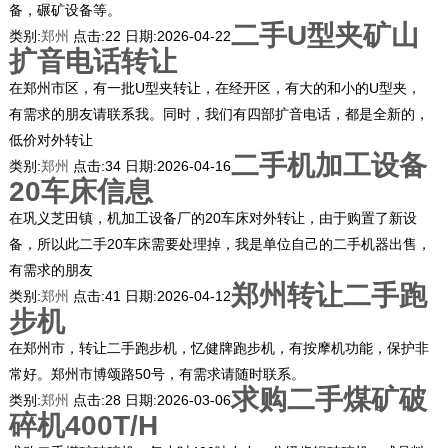
备，碾矿设备等。
二手U型夹矿山
类别:
郑州
点击:
22
日期:
2026-04-22
扩音电话转让
在郑州市区，有一批U型夹转让，在经开区，有大的和小的U型夹，
有需求的朋友请联系我。同时，我们有四部扩音电话，都是全新的，
低价对外转让
二手机加工设备
类别:
郑州
点击:
34
日期:
2026-04-16
20车床信息
在巩义芝田镇，机加工设备厂的20车床对外转让，由于购置了新设
备，所以此二手20车床需要处理掉，我是单位自己的二手机器出售，
有需求的朋友
郑州转让二手跑
类别:
郑州
点击:
41
日期:
2026-04-12
步机
在郑州市，转让二手跑步机，忆健牌跑步机，有按摩机功能，保护非
常好。郑州市博颂路50号，有需求请随时联系。
求购二手煤矿破
类别:
郑州
点击:
28
日期:
2026-03-06
碎机400T/H