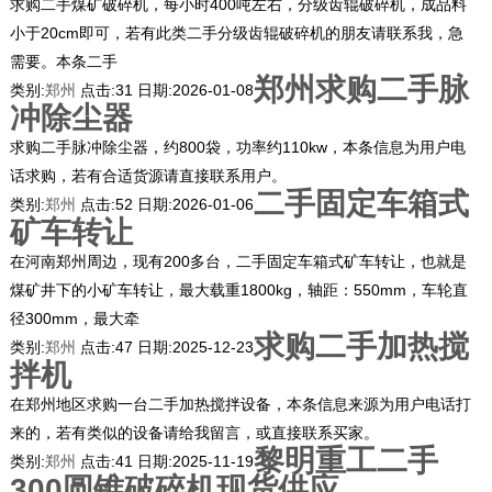
求购二手煤矿破碎机，每小时400吨左右，分级齿辊破碎机，成品料
小于20cm即可，若有此类二手分级齿辊破碎机的朋友请联系我，急
需要。本条二手
郑州求购二手脉
类别:
郑州
点击:
31
日期:
2026-01-08
冲除尘器
求购二手脉冲除尘器，约800袋，功率约110kw，本条信息为用户电
话求购，若有合适货源请直接联系用户。
二手固定车箱式
类别:
郑州
点击:
52
日期:
2026-01-06
矿车转让
在河南郑州周边，现有200多台，二手固定车箱式矿车转让，也就是
煤矿井下的小矿车转让，最大载重1800kg，轴距：550mm，车轮直
径300mm，最大牵
求购二手加热搅
类别:
郑州
点击:
47
日期:
2025-12-23
拌机
在郑州地区求购一台二手加热搅拌设备，本条信息来源为用户电话打
来的，若有类似的设备请给我留言，或直接联系买家。
黎明重工二手
类别:
郑州
点击:
41
日期:
2025-11-19
300圆锥破碎机现货供应