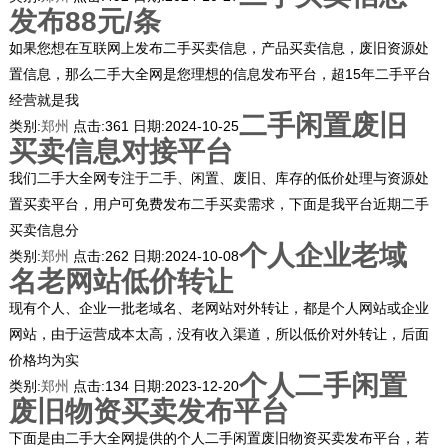
发布88元/条
如果您想在互联网上发布二手买卖信息，产品买卖信息，废旧资源处
置信息，那么二手大全网是您理想的信息发布平台，超15年二手平台
经营就是我
二手闲置废旧
类别:
郑州
点击:
361
日期:
2024-10-25
买卖信息对接平台
我们二手大全网专注于二手、闲置、废旧、库存的低价处理与资源处
置买卖平台，用户可免费发布二手买卖需求，下面是我平台近期二手
买卖信息分
个人企业老域
类别:
郑州
点击:
262
日期:
2024-10-08
名老网站低价转让
现有个人、企业一批老域名、老网站对外转让，都是个人网站或企业
网站，由于运营成本太高，没有收入渠道，所以低价对外转让，后面
价格均为实
个人二手闲置
类别:
郑州
点击:
134
日期:
2023-12-20
废旧物资买卖发布平台
下面是由二手大全网提供的个人二手闲置废旧物资买卖发布平台，若