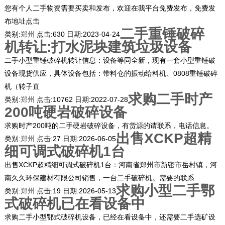
您有个人二手物资需要买卖和发布，欢迎在我平台免费发布，免费发
布地址点击
二手重锤破碎
类别:
郑州
点击:
630
日期:
2023-04-24
机转让:打水泥块建筑垃圾设备
二手小型重锤破碎机转让信息：设备等同全新，现有一套小型重锤破
设备现货供应，具体设备包括：带料仓的振动给料机、0808重锤破碎
机（转子直
求购二手时产
类别:
郑州
点击:
10762
日期:
2022-07-28
200吨硬岩破碎设备
求购时产200吨的二手硬岩破碎设备，有货源的请联系，电话信息。
出售XCKP超精
类别:
郑州
点击:
27
日期:
2026-06-05
细可调式破碎机1台
出售XCKP超精细可调式破碎机1台：河南省郑州市新密市岳村镇，河
南久久环保建材有限公司销售，一台二手破碎机。需要的联系
求购小型二手鄂
类别:
郑州
点击:
19
日期:
2026-05-13
式破碎机已在看设备中
求购二手小型鄂式破碎机设备，已经在看设备中，还需要二手选矿设