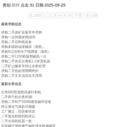
类别:
郑州
点击:
31
日期:
2025-09-29
总:180
1
2
3
4
5
6
下页
.9
1/9
最新求购信息
求购二手选矿设备常年求购
求购一台98新的电动车
求购二手石料线设备
求购多级联动滚轴筛（新机）
求购912石料生产线两套（新机）
求购二手1250欧版鄂破机一台
求购二手泥石分离机1.2米宽机器
二手矿山服务车转让全新处理
求购二手热处理用网带炉
求购二手叉车信息在天津用
最新出售信息
出售660型迎阳高速针刺机
二手烘干机出售95新
求购二手时产200吨硬岩破碎设备
转让液化气体卧式储罐
工厂搬迁，旧设备转卖
二手激光机喷码机转让
二手水泥砖机器一套
反应罐过滤机燃气锅炉净水机储罐等