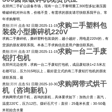
在郑州二手矿山设备市场，现有一台二手黎明重工300型多缸液压圆
锥破碎机对外出售，价格不贵，有需求的朋友请尽快联系我平台。常
年求购黎明、
求购二手塑料包
类别:
郑州
点击:
92
日期:
2025-11-19
装袋小型撕碎机220V
求购二手撕碎机，撕碎塑料包装袋的，越小越好，用电是220V的，有
货源的朋友请联系我。本条二手求购信息是用户微信联系的。
求购一台二手废
类别:
郑州
点击:
37
日期:
2025-11-19
铝打包机
在郑州北边使用，求购一台二手废铝打包机，成品废铝块1×2.5米左
右都可以，压力315吨以上，最好是立式的有二手废铝打包机的朋友
请联系我，最
求购网带式烘干
类别:
郑州
点击:
51
日期:
2025-10-30
机（咨询新机）
求购网带式烘干机，咨询的新机，具体要求如下：加热介质：蒸汽，
温度220℃，压力12巴。煤矸石尺寸：直径：25毫米长度：30-50毫
米初始含水量