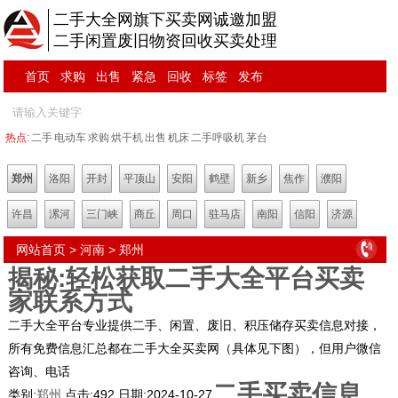
二手大全网旗下买卖网诚邀加盟
二手闲置废旧物资回收买卖处理
首页
求购
出售
紧急
回收
标签
发布
热点:
二手
电动车
求购
烘干机
出售
机床
二手呼吸机
茅台
郑州
洛阳
开封
平顶山
安阳
鹤壁
新乡
焦作
濮阳
许昌
漯河
三门峡
商丘
周口
驻马店
南阳
信阳
济源
网站首页
>
河南
>
郑州
揭秘:轻松获取二手大全平台买卖
家联系方式
二手大全平台专业提供二手、闲置、废旧、积压储存买卖信息对接，
所有免费信息汇总都在二手大全买卖网（具体见下图），但用户微信
咨询、电话
二手买卖信息
类别:
郑州
点击:
492
日期:
2024-10-27