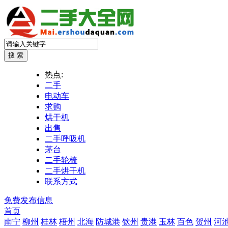
热点:
二手
电动车
求购
烘干机
出售
二手呼吸机
茅台
二手轮椅
二手烘干机
联系方式
免费发布信息
首页
南宁
柳州
桂林
梧州
北海
防城港
钦州
贵港
玉林
百色
贺州
河