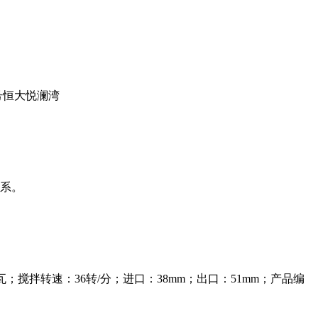
号恒大悦澜湾
联系。
；搅拌转速：36转/分；进口：38mm；出口：51mm；产品编