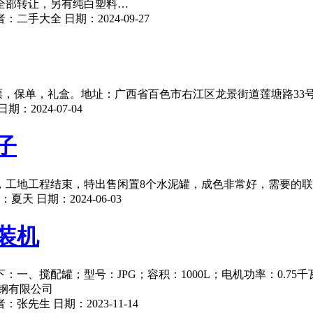
全部转让，另有纯白塑料…
者：
二手大全
日期：
2024-09-27
发票，保单，礼盒。地址：广西省百色市右江区龙景街道莲塘路33
日期：
2024-07-04
子
子，工地工程结束，特出售闲置8个水泥罐，成色非常好，需要的
：
夏天
日期：
2024-06-03
装机
搅配罐；型号：JPG；容积：1000L；电机功率：0.75千瓦
锈钢有限公司
者：
张先生
日期：
2023-11-14