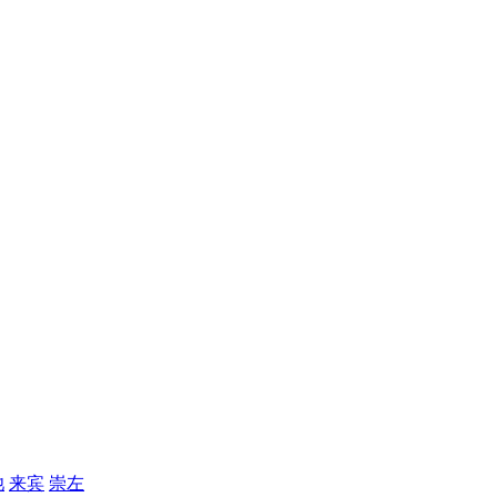
池
来宾
崇左