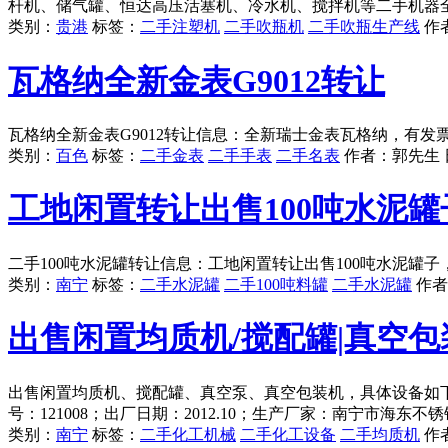
杆机、储气罐、恒达高压活塞机、冷水机、搅拌机等二手机器
类别：
贵港
标签：
二手注塑机
二手吹瓶机
二手吹瓶生产线
作
瓦格纳全新金表G9012转让
瓦格纳全新金表G9012转让信息：全新瑞士金表瓦格纳，有
类别：
百色
标签：
二手金表
二手手表
二手名表
作者：
郭先生
工地闲置转让出售100吨水泥罐
二手100吨水泥罐转让信息：工地闲置转让出售100吨水泥罐
类别：
南宁
标签：
二手水泥罐
二手100吨料罐
二手水泥罐
作者
出售闲置均质机/搅配罐|真空包
出售闲置均质机、搅配罐、真空泵、真空包装机，具体设备如下：一、
号：121008；出厂日期：2012.10；生产厂家：南宁市海东不
类别：
南宁
标签：
二手化工机械
二手化工设备
二手均质机
作