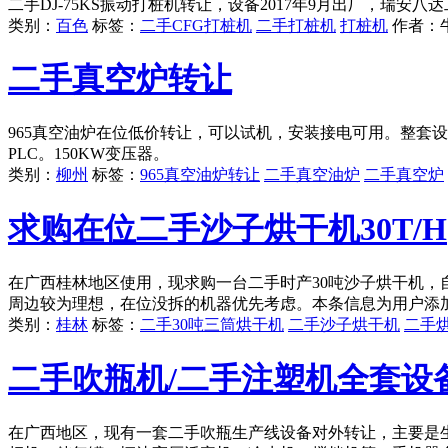
二手DJ-75KS振动打桩机转让，设备2017年9月出厂，瑞安
类别：
百色
标签：
二手CFG打桩机
二手打桩机
打桩机
作者：
二手真空炉转让
965真空油炉在位低价转让，可以试机，安装接电可用。整套设
PLC。150KW变压器。
类别：
柳州
标签：
965真空油炉转让
二手真空油炉
二手真空炉
求购在位二手沙子烘干机30T/H
在广西桂林地区使用，现求购一台二手时产30吨沙子烘干机，
周边较为理想，在位没拆的机器优先考虑。本条信息为用户添
类别：
桂林
标签：
二手30吨三筒烘干机
二手沙子烘干机
二手
二手吹瓶机/二手注塑机全套设
在广西地区，现有一套二手吹瓶生产线设备对外转让，主要是生