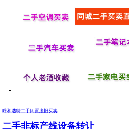
呼和浩特二手闲置废旧买卖
二手非标产线设备转让