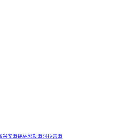
布
兴安盟
锡林郭勒盟
阿拉善盟