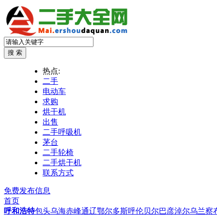
热点:
二手
电动车
求购
烘干机
出售
二手呼吸机
茅台
二手轮椅
二手烘干机
联系方式
免费发布信息
首页
呼和浩特
包头
乌海
赤峰
通辽
鄂尔多斯
呼伦贝尔
巴彦淖尔
乌兰察