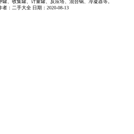
冲罐、收集罐、计量罐、反应塔、混合锅、冷凝器等。
作者：
二手大全
日期：
2020-08-13