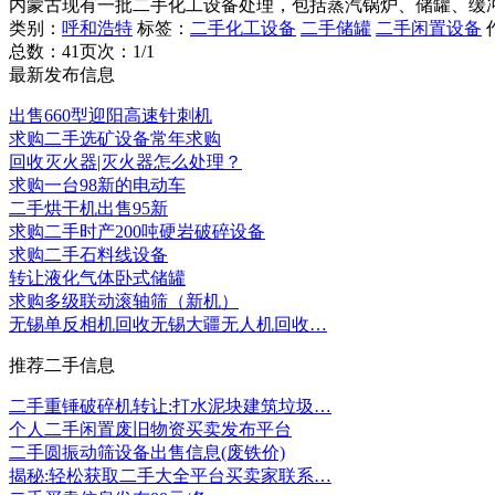
内蒙古现有一批二手化工设备处理，包括蒸汽锅炉、储罐、缓
类别：
呼和浩特
标签：
二手化工设备
二手储罐
二手闲置设备
总数：4
1
页次：1/1
最新发布信息
出售660型迎阳高速针刺机
求购二手选矿设备常年求购
回收灭火器|灭火器怎么处理？
求购一台98新的电动车
二手烘干机出售95新
求购二手时产200吨硬岩破碎设备
求购二手石料线设备
转让液化气体卧式储罐
求购多级联动滚轴筛（新机）
无锡单反相机回收无锡大疆无人机回收…
推荐二手信息
二手重锤破碎机转让:打水泥块建筑垃圾…
个人二手闲置废旧物资买卖发布平台
二手圆振动筛设备出售信息(废铁价)
揭秘:轻松获取二手大全平台买卖家联系…