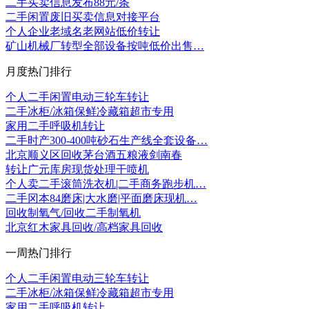
二手买卖信息发布88元/条
二手闲置废旧买卖信息对接平台
个人企业老域名老网站低价转让
矿山机械厂转型全部设备按吨低价出售…
月度热门排行
个人二手闲置电动三轮车转让
二手冰柜/冰箱保鲜冷藏箱超市专用
家用二手呼吸机转让
二手时产300-400吨砂石生产线全套设备…
北京顺义区回收茅台酒五粮液剑南春
转让广元库房现货处理干喷机
个人卖二手滚筒洗衣机|二手商务跑步机…
二手冈本84磨床|大水磨|平面磨床现机…
回收制氧气/回收二手制氧机
北京红木家具回收/高档家具回收
一周热门排行
个人二手闲置电动三轮车转让
二手冰柜/冰箱保鲜冷藏箱超市专用
家用二手呼吸机转让