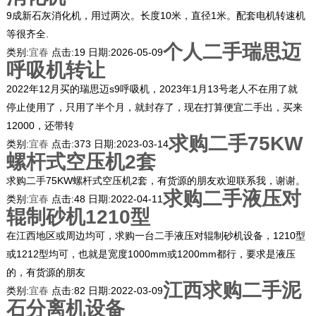
9成新石灰消化机，用过两次。长度10米，直径1米。配套电机转速机
等很齐全.
个人二手瑞思迈
类别:
宜春
点击:
19
日期:
2026-05-09
呼吸机转让
2022年12月买的瑞思迈s9呼吸机，2023年1月13号老人不在用了就
停止使用了，只用了半个月，就封存了，现在打算便宜二手出，买来
12000，还带转
求购二手75KW
类别:
宜春
点击:
373
日期:
2023-03-14
螺杆式空压机2套
求购二手75KW螺杆式空压机2套，有货源的朋友欢迎联系我，谢谢。
求购二手液压对
类别:
宜春
点击:
48
日期:
2022-04-11
辊制砂机1210型
在江西地区或周边均可，求购一台二手液压对辊制砂机设备，1210型
或1212型均可，也就是宽度1000mm或1200mm都行，要求是液压
的，有货源的朋友
江西求购二手泥
类别:
宜春
点击:
82
日期:
2022-03-09
石分离机设备