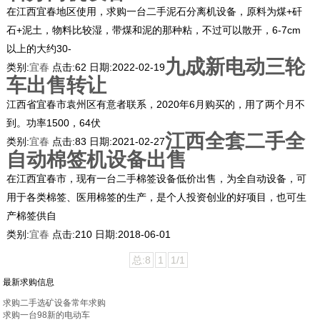
在江西宜春地区使用，求购一台二手泥石分离机设备，原料为煤+矸
石+泥土，物料比较湿，带煤和泥的那种粘，不过可以散开，6-7cm
以上的大约30-
九成新电动三轮
类别:
宜春
点击:
62
日期:
2022-02-19
车出售转让
江西省宜春市袁州区有意者联系，2020年6月购买的，用了两个月不
到。功率1500，64伏
江西全套二手全
类别:
宜春
点击:
83
日期:
2021-02-27
自动棉签机设备出售
在江西宜春市，现有一台二手棉签设备低价出售，为全自动设备，可
用于各类棉签、医用棉签的生产，是个人投资创业的好项目，也可生
产棉签供自
类别:
宜春
点击:
210
日期:
2018-06-01
总:8
1
1/1
最新求购信息
求购二手选矿设备常年求购
求购一台98新的电动车