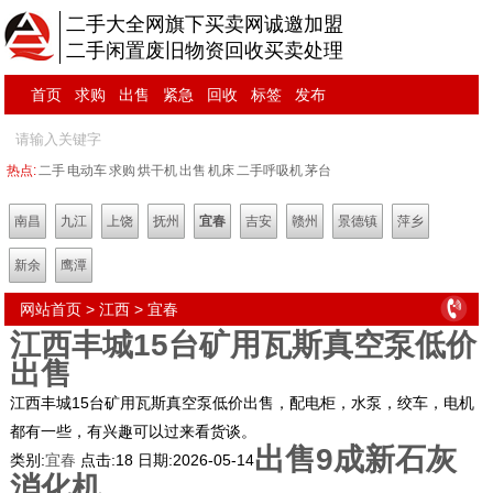
二手大全网旗下买卖网诚邀加盟
二手闲置废旧物资回收买卖处理
首页
求购
出售
紧急
回收
标签
发布
热点:
二手
电动车
求购
烘干机
出售
机床
二手呼吸机
茅台
南昌
九江
上饶
抚州
宜春
吉安
赣州
景德镇
萍乡
新余
鹰潭
网站首页
>
江西
>
宜春
江西丰城15台矿用瓦斯真空泵低价
出售
江西丰城15台矿用瓦斯真空泵低价出售，配电柜，水泵，绞车，电机
都有一些，有兴趣可以过来看货谈。
出售9成新石灰
类别:
宜春
点击:
18
日期:
2026-05-14
消化机