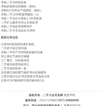
求购二手石料线设备
求购多级联动滚轴筛（新机）
求购912石料生产线两套（新机）
求购二手1250欧版鄂破机一台
求购二手泥石分离机1.2米宽机器
二手矿山服务车转让全新处理
求购二手热处理用网带炉
求购二手叉车信息在天津用
最新出售信息
出售660型迎阳高速针刺机
二手烘干机出售95新
求购二手时产200吨硬岩破碎设备
转让液化气体卧式储罐
工厂搬迁，旧设备转卖
二手激光机喷码机转让
二手水泥砖机器一套
反应罐过滤机燃气锅炉净水机储罐等
江西丰城15台矿用瓦斯真空泵低价出售
出售XCKP超精细可调式破碎机1台
版权所有：二手大全买卖网
免责声明
服务热线：
15517178883
0371-56668486
提示：部分内容源自网友发布！
免费发布信息