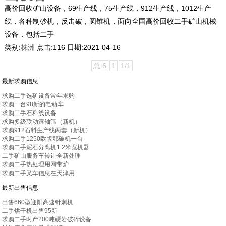
高价回收矿山设备，69生产线，75生产线，912生产线，1012生产
线，各种制砂机，反击破，圆锥机，面向全国高价回收二手矿山机械
设备，包括二手
类别:
株洲
点击:
116
日期:
2021-04-16
总:6
1
1/1
最新求购信息
求购二手选矿设备常年求购
求购一台98新的电动车
求购二手石料线设备
求购多级联动滚轴筛（新机）
求购912石料生产线两套（新机）
求购二手1250欧版鄂破机一台
求购二手泥石分离机1.2米宽机器
二手矿山服务车转让全新处理
求购二手热处理用网带炉
求购二手叉车信息在天津用
最新出售信息
出售660型迎阳高速针刺机
二手烘干机出售95新
求购二手时产200吨硬岩破碎设备