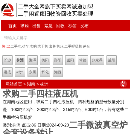
二手大全网旗下买卖网诚邀加盟
二手闲置废旧物资回收买卖处理
首页
求购
出售
紧急
回收
标签
发布
热点:
二手
电动车
求购
烘干机
出售
机床
二手呼吸机
茅台
长沙
株洲
湘潭
衡阳
邵阳
岳阳
常德
张家界
益阳
娄底
郴州
永州
怀化
湘西
网站首页
>
湖南
>
株洲
求购二手四柱液压机
在湖南地区使用，求购二手四柱液压机，四种规格的型号数量分别
是：100吨2-3台、200吨2-3台、315吨2台、600吨1台，若有这些二
手四柱液压机货
二手微波真空炉
类别:
株洲
点击:
86
日期:
2024-09-29
全套设备转让