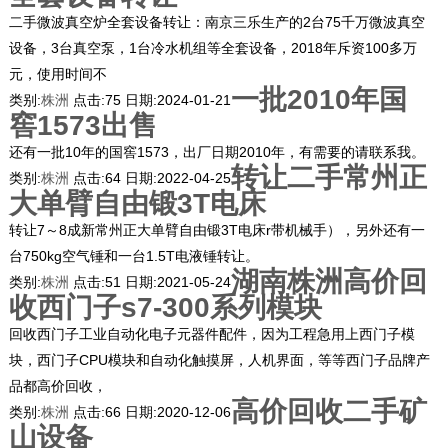
二手微波真空炉全套设备转让：南京三乐生产的2台75千万微波真空
设备，3台真空泵，1台冷水机组等全套设备，2018年斥资100多万
元，使用时间不
一批2010年国
类别:
株洲
点击:
75
日期:
2024-01-21
窖1573出售
还有一批10年的国窖1573，出厂日期2010年，有需要的请联系我。
转让二手常州正
类别:
株洲
点击:
64
日期:
2022-04-25
大单臂自由锻3T电床
转让7～8成新常州正大单臂自由锻3T电床r带机械手），另外还有一
台750kg空气锤和一台1.5T电液锤转让。
湖南株洲高价回
类别:
株洲
点击:
51
日期:
2021-05-24
收西门子s7-300系列模块
回收西门子工业自动化电子元器件配件，因为工程急用上西门子模
块，西门子CPU模块和自动化触摸屏，人机界面，等等西门子品牌产
品都高价回收，
高价回收二手矿
类别:
株洲
点击:
66
日期:
2020-12-06
山设备