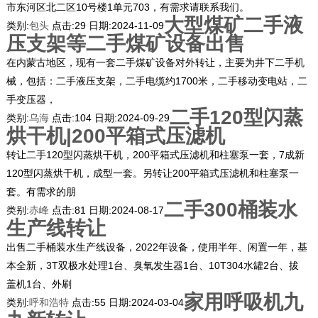
市东河区北二区10号楼1单元703，有需求请联系我们。
大型煤矿二手液
类别:
包头
点击:
29
日期:
2024-11-09
压支架等二手煤矿设备出售
在内蒙古地区，现有一套二手煤矿设备对外转让，主要为井下二手机
械，包括：二手液压支架，二手电缆约1700米，二手移动变电站，二
手变压器，
二手120型闪蒸
类别:
乌海
点击:
104
日期:
2024-09-29
烘干机|200平箱式压滤机
转让二手120型闪蒸烘干机，200平箱式压滤机和柱塞泵一套，7成新
120型闪蒸烘干机，成型一套。另转让200平箱式压滤机和柱塞泵一
套。有需求的朋
二手300桶装水
类别:
赤峰
点击:
81
日期:
2024-08-17
生产线转让
出售二手桶装水生产线设备，2022年设备，使用半年、闲置一年，基
本全新，3T双极水处理1台、臭氧发生器1台、10T304水罐2台、拔
盖机1台、外刷
家用呼吸机九
类别:
呼和浩特
点击:
55
日期:
2024-03-04