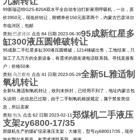
九新转让
99新瑞迈特G2S-B20A双水平全自动专治打鼾家用呼吸机，一台，原
价3950元，现低价转让，附赠单价150元面罩两个，内蒙古巴彦淖尔
市临河区，包邮
95成新红星多
类别:
巴彦淖尔
点击:
84
日期:
2023-06-30
缸300液压圆锥破转让
95成新二手红星多缸300液压圆锥破，1214锤破出售，工地结束，只
加工了几万方的全新设备，有需求的朋友请电话联系我。寻找直接客
户：价格50来
全新5L雅适制
类别:
乌兰察布
点击:
41
日期:
2023-05-28
氧机转让
全新5L雅适制氧机转让，收到未拆封，已经用不到了，地址内蒙古包
头说明：此信息已过期，由于二手制氧机根据规定，属于禁发类信
息，所以卖家
郑煤机二手液压
类别:
包头
点击:
62
日期:
2023-02-11
支架zy6800-17/35
郑煤机生产的煤矿综采液压支架，大修完，型号zy680017/35，现存
放在鄂尔多斯市，有需求请联系我，谢谢。