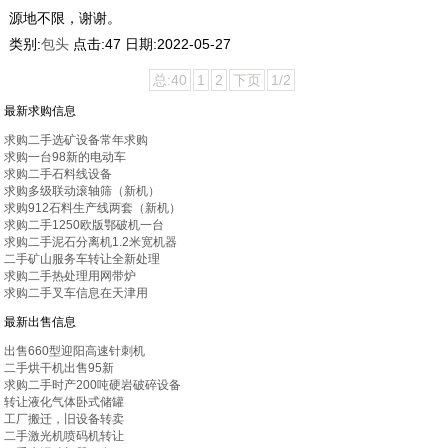
源地不限，谢谢。
类别:
包头
点击:
47
日期:
2022-05-27
总:40
1
2
下页
1/2
最新求购信息
求购二手选矿设备常年求购
求购一台98新的电动车
求购二手石料线设备
求购多级联动滚轴筛（新机）
求购912石料生产线两套（新机）
求购二手1250欧版鄂破机一台
求购二手泥石分离机1.2米宽机器
二手矿山服务车转让全新处理
求购二手热处理用网带炉
求购二手叉车信息在天津用
最新出售信息
出售660型迎阳高速针刺机
二手烘干机出售95新
求购二手时产200吨硬岩破碎设备
转让液化气体卧式储罐
工厂搬迁，旧设备转卖
二手激光机喷码机转让