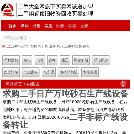
二手大全网旗下买卖网诚邀加盟
二手闲置废旧物资回收买卖处理
首页
求购
出售
紧急
回收
标签
发布
热点:
二手
电动车
求购
烘干机
出售
机床
二手呼吸机
茅台
呼和浩特
包头
乌海
赤峰
通辽
鄂尔多斯
呼伦贝尔
巴彦淖尔
乌兰察布
兴安盟
锡林郭勒盟
阿拉善盟
网站首页
>
内蒙古
求购二手日产万吨砂石生产线设备
求购二手矿山破碎生产线设备，日产10000吨砂石生产线设备，在西
北地区用，有合适货源的朋友请联系我。本条信息为用户电话联系。
二手非标产线设
类别:
包头
点击:
34
日期:
2026-03-26
备转让
非标产线，包含库卡6轴关节式机器人，50吨10层平板压机2台，雕