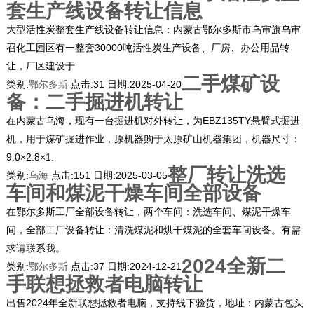
套生产线设备转让信息
大型活性炭整套生产线设备转让信息：内蒙古鄂尔多斯市乌审旗乌审
召化工园区有一整套30000吨活性炭生产设备、厂房、办公用品转
让，厂区建设于
二手煤矿设
类别:
鄂尔多斯
点击:
31
日期:
2025-04-20
备：二手掘进机转让
在内蒙古乌海，现有一台掘进机对外转让，为EBZ135TY悬臂式掘进
机，用于煤矿掘进作业，原机器购于太原矿山机器集团，机器尺寸：
9.0×2.8×1.
整厂转让洗选
类别:
乌海
点击:
151
日期:
2025-03-05
车间和煤泥干燥车间全部设备
在鄂尔多斯工厂全部设备转让，两个车间：洗选车间、煤泥干燥车
间，全部工厂设备转让：清洗煤泥和烘干煤泥的全套车间设备。有需
求请联系我。
2024全新二
类别:
鄂尔多斯
点击:
37
日期:
2024-12-21
手联想拯救者电脑转让
出售2024年全新联想拯救者电脑，支持线下验货，地址：内蒙古包头