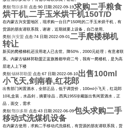
求购二手粮食
类别:
鄂尔多斯
点击:
90
日期:
2022-09-19
烘干机,二手玉米烘干机150T/D
在内蒙古兴安盟地区，现求购一台日产150吨的二手玉米烘干机，有
货源的朋友请联系我，谢谢，近期就要上设备，自己使用。
二手爬楼梯机
类别:
兴安盟
点击:
74
日期:
2022-09-01
转让
新买的爬楼梯机还没用老人已去世。降50%，2000元处理；有意者联
系。内蒙古锡林郭勒盟正蓝旗雅都华府二号，我有一爬楼机，是为高
层老人上下楼
出售100ml
类别:
锡林郭勒盟
点击:
67
日期:
2022-08-10
小飞天,剑南春,红花郎
出售部门闲置酒水，全部正品，低于调货价，100ml小飞天，红花郎
10礼盒装，水晶剑，摘要珍品，西凤1955珍藏版出售闲置酒水，正
品，面交，需求
包头求购二手
类别:
鄂尔多斯
点击:
43
日期:
2022-06-09
移动式洗煤机设备
在内蒙古使用，求购二手移动式洗煤机，有货源的朋友请联系我，货