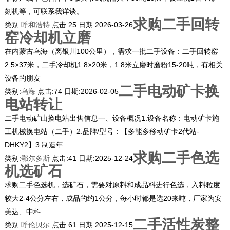
刻机等，可联系我详谈。
求购二手回转
类别:
呼和浩特
点击:
25
日期:
2026-03-26
窑冷却机立磨
在内蒙古乌海（离银川100公里），需求一批二手设备：二手回转窑
2.5×37米，二手冷却机1.8×20米，1.8米立磨时磨粉15-20吨，有相关
设备的朋友
二手电动矿卡换
类别:
乌海
点击:
74
日期:
2026-02-05
电站转让
二手电动矿山换电站出售信息一、设备概况1.设备名称：电动矿卡施
工机械换电站（二手）2.品牌/型号：【多能多移动矿卡2代站-
DHKY2】3.制造年
求购二手色选
类别:
鄂尔多斯
点击:
41
日期:
2025-12-24
机选矿石
求购二手色选机，选矿石，需要对原料和成品料进行色选，入料粒度
较大2-4公分左右，成品的约1公分，每小时都是选20来吨，厂家为安
美达、中科
二手活性炭整
类别:
呼伦贝尔
点击:
61
日期:
2025-12-15