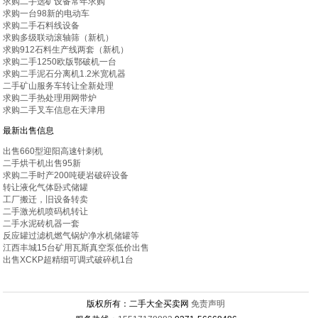
求购二手选矿设备常年求购
求购一台98新的电动车
求购二手石料线设备
求购多级联动滚轴筛（新机）
求购912石料生产线两套（新机）
求购二手1250欧版鄂破机一台
求购二手泥石分离机1.2米宽机器
二手矿山服务车转让全新处理
求购二手热处理用网带炉
求购二手叉车信息在天津用
最新出售信息
出售660型迎阳高速针刺机
二手烘干机出售95新
求购二手时产200吨硬岩破碎设备
转让液化气体卧式储罐
工厂搬迁，旧设备转卖
二手激光机喷码机转让
二手水泥砖机器一套
反应罐过滤机燃气锅炉净水机储罐等
江西丰城15台矿用瓦斯真空泵低价出售
出售XCKP超精细可调式破碎机1台
版权所有：二手大全买卖网
免责声明