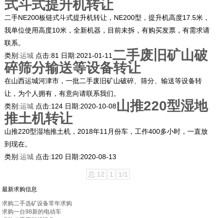
式斗式提升机转让
二手NE200板链式斗式提升机转让，NE200型，提升机高度17.5米，
我单位使用高度10米，全新机器，目前未拆，有购买发票，有需求请
联系。
二手废旧矿山破
类别:
运城
点击:
81
日期:
2021-01-11
碎筛分输送等设备转让
在山西运城河津市，一批二手废旧矿山破碎、筛分、输送等设备转
让，为个人拥有，有意向请联系我们。
山推220型湿地
类别:
运城
点击:
124
日期:
2020-10-08
推土机转让
山推220型湿地推土机，2018年11月份车，工作400多小时，一直放
到现在。
类别:
运城
点击:
120
日期:
2020-08-13
总:12
1
1/1
最新求购信息
求购二手选矿设备常年求购
求购一台98新的电动车