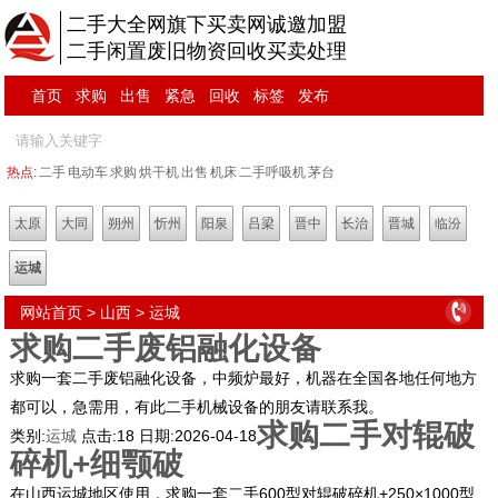
二手大全网旗下买卖网诚邀加盟
二手闲置废旧物资回收买卖处理
首页
求购
出售
紧急
回收
标签
发布
热点:
二手
电动车
求购
烘干机
出售
机床
二手呼吸机
茅台
太原
大同
朔州
忻州
阳泉
吕梁
晋中
长治
晋城
临汾
运城
网站首页
>
山西
>
运城
求购二手废铝融化设备
求购一套二手废铝融化设备，中频炉最好，机器在全国各地任何地方
都可以，急需用，有此二手机械设备的朋友请联系我。
求购二手对辊破
类别:
运城
点击:
18
日期:
2026-04-18
碎机+细颚破
在山西运城地区使用，求购一套二手600型对辊破碎机+250×1000型