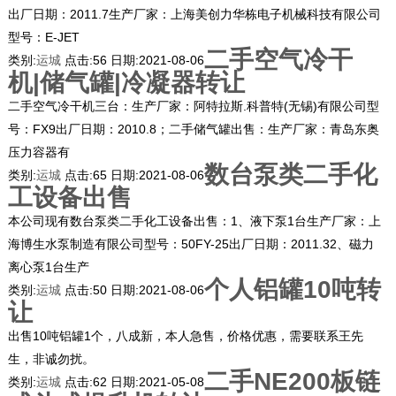
出厂日期：2011.7生产厂家：上海美创力华栋电子机械科技有限公司
型号：E-JET
二手空气冷干
类别:
运城
点击:
56
日期:
2021-08-06
机|储气罐|冷凝器转让
二手空气冷干机三台：生产厂家：阿特拉斯.科普特(无锡)有限公司型
号：FX9出厂日期：2010.8；二手储气罐出售：生产厂家：青岛东奥
压力容器有
数台泵类二手化
类别:
运城
点击:
65
日期:
2021-08-06
工设备出售
本公司现有数台泵类二手化工设备出售：1、液下泵1台生产厂家：上
海博生水泵制造有限公司型号：50FY-25出厂日期：2011.32、磁力
离心泵1台生产
个人铝罐10吨转
类别:
运城
点击:
50
日期:
2021-08-06
让
出售10吨铝罐1个，八成新，本人急售，价格优惠，需要联系王先
生，非诚勿扰。
二手NE200板链
类别:
运城
点击:
62
日期:
2021-05-08