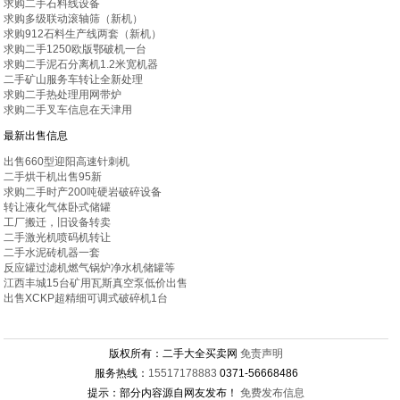
求购二手石料线设备
求购多级联动滚轴筛（新机）
求购912石料生产线两套（新机）
求购二手1250欧版鄂破机一台
求购二手泥石分离机1.2米宽机器
二手矿山服务车转让全新处理
求购二手热处理用网带炉
求购二手叉车信息在天津用
最新出售信息
出售660型迎阳高速针刺机
二手烘干机出售95新
求购二手时产200吨硬岩破碎设备
转让液化气体卧式储罐
工厂搬迁，旧设备转卖
二手激光机喷码机转让
二手水泥砖机器一套
反应罐过滤机燃气锅炉净水机储罐等
江西丰城15台矿用瓦斯真空泵低价出售
出售XCKP超精细可调式破碎机1台
版权所有：二手大全买卖网
免责声明
服务热线：
15517178883
0371-56668486
提示：部分内容源自网友发布！
免费发布信息