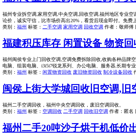
福州专业拆空调,家用空调,中央空调,回收空调,福州地区专业
论价，诚实守信，比市场价高出20%，看货后现金即付。免费
类别：
福州
标签：
二手空调
家用空调
回收空调
作者：
敬师傅
福建积压库存 闲置设备 物资回
福州闽侯专业上门回收空调,空调免费拆除回收,收购各种品牌
电脑、组装电脑、i3i5i7锐龙系列、办公电脑、服务器,长期
类别：
福州
标签：
闲置物资回收
废旧物资回收
制冷设备回收
闽侯上街大学城回收旧空调,旧
福州二手空调回收，福州中央空调回收，废旧空调回收。
类别：
福州
标签：
空调回收
二手空调
回收旧空调
作者：
匿名
福州二手20吨沙子烘干机低价