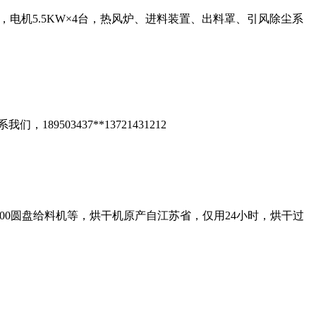
，电机5.5KW×4台，热风炉、进料装置、出料罩、引风除尘系
03437**13721431212
，1500圆盘给料机等，烘干机原产自江苏省，仅用24小时，烘干过