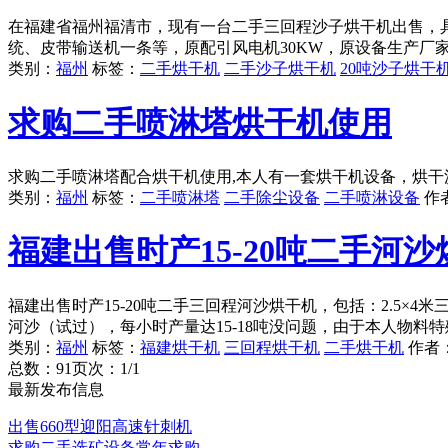
在福建省福州福清市，现有一台二手三回程沙子烘干机出售，具体出
统、皮带输送机一条等，原配引风电机30KW，原设备生产厂
类别：
福州
标签：
二手烘干机
二手沙子烘干机
20吨沙子烘干
求购二手喷淋塔烘干机使用
求购二手喷淋塔配合烘干机使用,本人有一套烘干机设备，烘干沙子用的
类别：
福州
标签：
二手喷淋塔
二手除尘设备
二手喷淋设备
作
福建出售时产15-20吨二手河
福建出售时产15-20吨二手三回程河沙烘干机，包括：2.5×4
河沙（试过），每小时产量达15-18吨没问题，由于本人物料
类别：
福州
标签：
福建烘干机
三回程烘干机
二手烘干机
作者
总数：9
1
页次：1/1
最新发布信息
出售660型迎阳高速针刺机
求购二手选矿设备常年求购