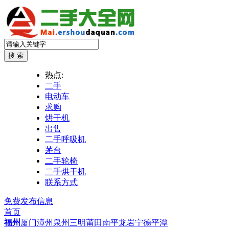
热点:
二手
电动车
求购
烘干机
出售
二手呼吸机
茅台
二手轮椅
二手烘干机
联系方式
免费发布信息
首页
福州
厦门
漳州
泉州
三明
莆田
南平
龙岩
宁德
平潭