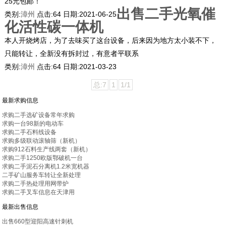
25元包邮！
出售二手光氧催
类别:
漳州
点击:
64
日期:
2021-06-25
化活性碳一体机
本人开烧烤店，为了去味买了这台设备，后来因为地方太小装不下，
只能转让，全新没有拆封过，有意者平联系
类别:
漳州
点击:
64
日期:
2021-03-23
总:7
1
1/1
最新求购信息
求购二手选矿设备常年求购
求购一台98新的电动车
求购二手石料线设备
求购多级联动滚轴筛（新机）
求购912石料生产线两套（新机）
求购二手1250欧版鄂破机一台
求购二手泥石分离机1.2米宽机器
二手矿山服务车转让全新处理
求购二手热处理用网带炉
求购二手叉车信息在天津用
最新出售信息
出售660型迎阳高速针刺机