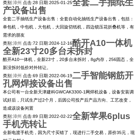
全套二手抽纸生
类别:
漳州
点击:
28
日期:
2025-01-25
产设备出售
全套二手抽纸生产设备出售：全套自动化抽纸生产设备出售，包括：
单包机，中包机，大包机，大回旋切纸机，四边锁压花折叠机等，有
需求的朋友
酷开A10一体机
类别:
漳州
点击:
72
日期:
2024-12-16
全新23寸20多台未拆封
酷开A10一体机，全新23寸，20多台未拆封，8g内存，256固态，全
新没拆封低价对外转让。
二手智能钢筋开
类别:
漳州
点击:
69
日期:
2022-06-19
孔网焊接设备出售
本公司有一台全新天津建科GWCAK3300-1网焊机设备，设备安装调
试好后，只试生产过2个月，后因公司投产后产品方向、工艺改变，
造成该设备闲置
全新苹果6plus
类别:
漳州
点击:
89
日期:
2022-02-22
手机壳转让
全新电渡手机壳，因为尺寸买错了，现进行二手交易，原价35元，现