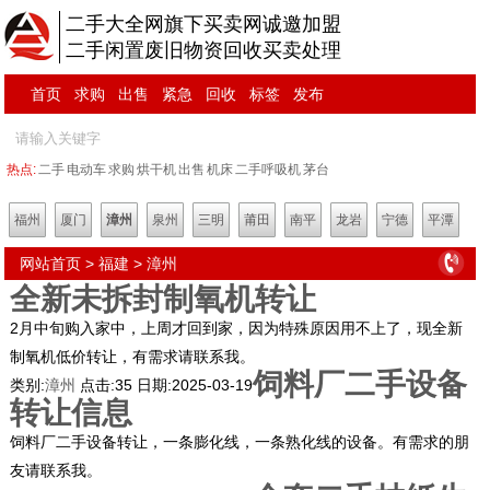
二手大全网旗下买卖网诚邀加盟
二手闲置废旧物资回收买卖处理
首页
求购
出售
紧急
回收
标签
发布
热点:
二手
电动车
求购
烘干机
出售
机床
二手呼吸机
茅台
福州
厦门
漳州
泉州
三明
莆田
南平
龙岩
宁德
平潭
网站首页
>
福建
>
漳州
全新未拆封制氧机转让
2月中旬购入家中，上周才回到家，因为特殊原因用不上了，现全新
制氧机低价转让，有需求请联系我。
饲料厂二手设备
类别:
漳州
点击:
35
日期:
2025-03-19
转让信息
饲料厂二手设备转让，一条膨化线，一条熟化线的设备。有需求的朋
友请联系我。