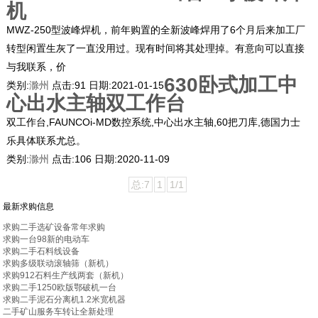
机
MWZ-250型波峰焊机，前年购置的全新波峰焊用了6个月后来加工厂
转型闲置生灰了一直没用过。现有时间将其处理掉。有意向可以直接
与我联系，价
630卧式加工中
类别:
滁州
点击:
91
日期:
2021-01-15
心出水主轴双工作台
双工作台,FAUNCOi-MD数控系统,中心出水主轴,60把刀库,德国力士
乐具体联系尤总。
类别:
滁州
点击:
106
日期:
2020-11-09
总:7
1
1/1
最新求购信息
求购二手选矿设备常年求购
求购一台98新的电动车
求购二手石料线设备
求购多级联动滚轴筛（新机）
求购912石料生产线两套（新机）
求购二手1250欧版鄂破机一台
求购二手泥石分离机1.2米宽机器
二手矿山服务车转让全新处理