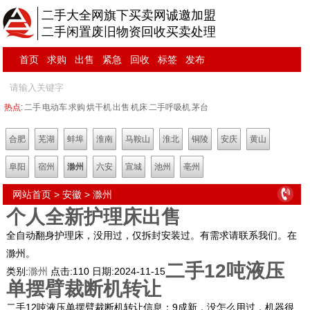
二手大全网旗下买卖网诚邀加盟
二手闲置废旧物资回收买卖处理
首页
求购
出售
紧急
回收
标签
发布
热点:
二手
电动车
求购
烘干机
出售
机床
二手呼吸机
茅台
合肥
芜湖
蚌埠
淮南
马鞍山
淮北
铜陵
安庆
黄山
阜阳
宿州
滁州
六安
宣城
池州
亳州
网站首页
>
安徽
>
滁州
个人全新护理床出售
全自动翻身护理床，没用过，仅拆封安装过。有需求请联系我们。在
滁州。
二手12吨液压
类别:
滁州
点击:
110
日期:
2024-11-15
单摆臂裁断机转让
二手12吨液压单摆臂裁断机转让信息：9成新，没怎么用过，机器很