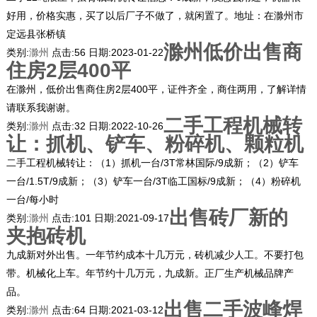
好用，价格实惠，买了以后厂子不做了，就闲置了。地址：在滁州市
定远县张桥镇
滁州低价出售商
类别:
滁州
点击:
56
日期:
2023-01-22
住房2层400平
在滁州，低价出售商住房2层400平，证件齐全，商住两用，了解详情
请联系我谢谢。
二手工程机械转
类别:
滁州
点击:
32
日期:
2022-10-26
让：抓机、铲车、粉碎机、颗粒机
二手工程机械转让：（1）抓机一台/3T常林国际/9成新；（2）铲车
一台/1.5T/9成新；（3）铲车一台/3T临工国标/9成新；（4）粉碎机
一台/每小时
出售砖厂新的
类别:
滁州
点击:
101
日期:
2021-09-17
夹抱砖机
九成新对外出售。一年节约成本十几万元，砖机减少人工。不要打包
带。机械化上车。年节约十几万元，九成新。正厂生产机械品牌产
品。
出售二手波峰焊
类别:
滁州
点击:
64
日期:
2021-03-12