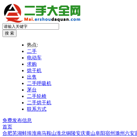
热点:
二手
电动车
求购
烘干机
出售
二手呼吸机
茅台
二手轮椅
二手烘干机
联系方式
免费发布信息
首页
合肥
芜湖
蚌埠
淮南
马鞍山
淮北
铜陵
安庆
黄山
阜阳
宿州
滁州
六安