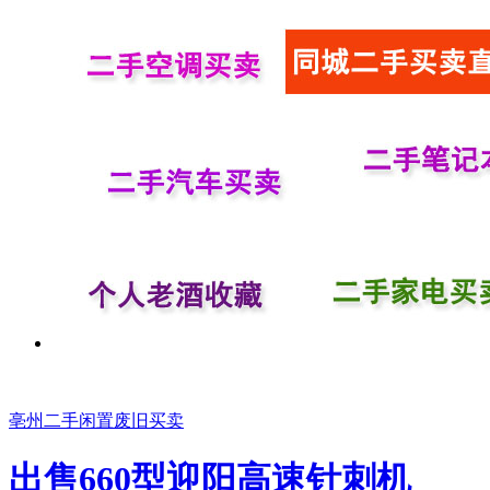
亳州二手闲置废旧买卖
出售660型迎阳高速针刺机