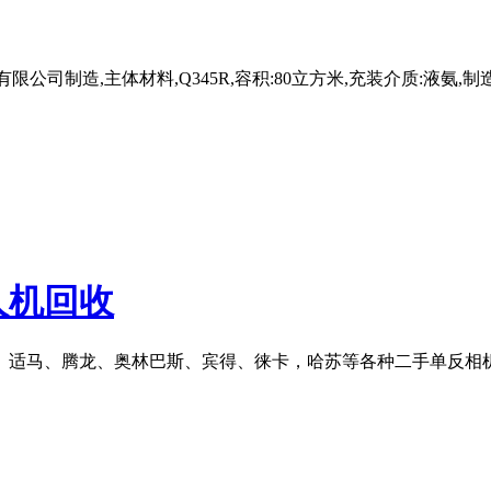
制造,主体材料,Q345R,容积:80立方米,充装介质:液氨,制造许可
人机回收
、适马、腾龙、奥林巴斯、宾得、徕卡，哈苏等各种二手单反相机