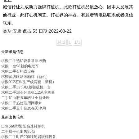
诚信转让九成新力强牌打桩机。此款打桩机品质放心。因本人发展其
他行业，此打桩机闲置。打桩界的神器。有意者请电话联系或者微信
联系。
类别:
安康
点击:
53
日期:
2022-03-22
总:2
1
1/1
最新求购信息
求购二手选矿设备常年求购
求购一台98新的电动车
求购二手石料线设备
求购多级联动滚轴筛（新机）
求购912石料生产线两套（新机）
求购二手1250欧版鄂破机一台
求购二手泥石分离机1.2米宽机器
二手矿山服务车转让全新处理
求购二手热处理用网带炉
求购二手叉车信息在天津用
最新出售信息
出售660型迎阳高速针刺机
二手烘干机出售95新
求购二手时产200吨硬岩破碎设备