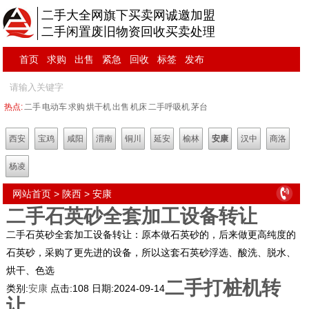
二手大全网旗下买卖网诚邀加盟
二手闲置废旧物资回收买卖处理
首页
求购
出售
紧急
回收
标签
发布
热点:
二手
电动车
求购
烘干机
出售
机床
二手呼吸机
茅台
西安
宝鸡
咸阳
渭南
铜川
延安
榆林
安康
汉中
商洛
杨凌
网站首页
>
陕西
>
安康
二手石英砂全套加工设备转让
二手石英砂全套加工设备转让：原本做石英砂的，后来做更高纯度的
石英砂，采购了更先进的设备，所以这套石英砂浮选、酸洗、脱水、
烘干、色选
二手打桩机转
类别:
安康
点击:
108
日期:
2024-09-14
让