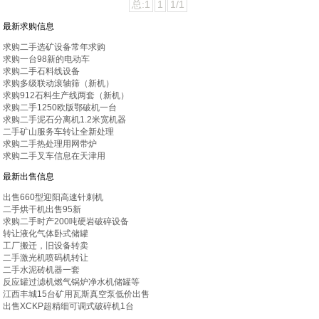
总:1
1
1/1
最新求购信息
求购二手选矿设备常年求购
求购一台98新的电动车
求购二手石料线设备
求购多级联动滚轴筛（新机）
求购912石料生产线两套（新机）
求购二手1250欧版鄂破机一台
求购二手泥石分离机1.2米宽机器
二手矿山服务车转让全新处理
求购二手热处理用网带炉
求购二手叉车信息在天津用
最新出售信息
出售660型迎阳高速针刺机
二手烘干机出售95新
求购二手时产200吨硬岩破碎设备
转让液化气体卧式储罐
工厂搬迁，旧设备转卖
二手激光机喷码机转让
二手水泥砖机器一套
反应罐过滤机燃气锅炉净水机储罐等
江西丰城15台矿用瓦斯真空泵低价出售
出售XCKP超精细可调式破碎机1台