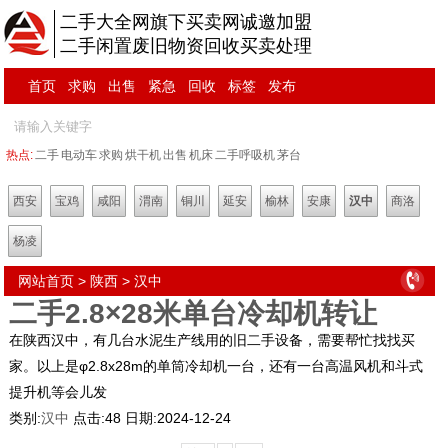
二手大全网旗下买卖网诚邀加盟
二手闲置废旧物资回收买卖处理
首页
求购
出售
紧急
回收
标签
发布
热点:
二手
电动车
求购
烘干机
出售
机床
二手呼吸机
茅台
西安
宝鸡
咸阳
渭南
铜川
延安
榆林
安康
汉中
商洛
杨凌
网站首页
>
陕西
>
汉中
二手2.8×28米单台冷却机转让
在陕西汉中，有几台水泥生产线用的旧二手设备，需要帮忙找找买
家。以上是φ2.8x28m的单筒冷却机一台，还有一台高温风机和斗式
提升机等会儿发
类别:
汉中
点击:
48
日期:
2024-12-24