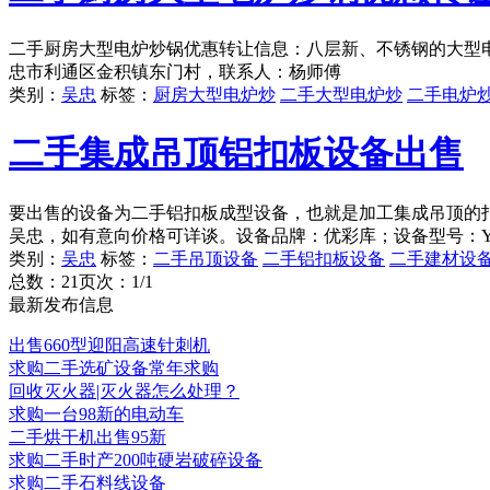
二手厨房大型电炉炒锅优惠转让信息：八层新、不锈钢的大型电
忠市利通区金积镇东门村，联系人：杨师傅
类别：
吴忠
标签：
厨房大型电炉炒
二手大型电炉炒
二手电炉
二手集成吊顶铝扣板设备出售
要出售的设备为二手铝扣板成型设备，也就是加工集成吊顶的
吴忠，如有意向价格可详谈。设备品牌：优彩库；设备型号：YCK
类别：
吴忠
标签：
二手吊顶设备
二手铝扣板设备
二手建材设
总数：2
1
页次：1/1
最新发布信息
出售660型迎阳高速针刺机
求购二手选矿设备常年求购
回收灭火器|灭火器怎么处理？
求购一台98新的电动车
二手烘干机出售95新
求购二手时产200吨硬岩破碎设备
求购二手石料线设备