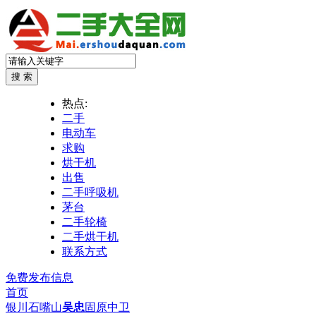
热点:
二手
电动车
求购
烘干机
出售
二手呼吸机
茅台
二手轮椅
二手烘干机
联系方式
免费发布信息
首页
银川
石嘴山
吴忠
固原
中卫