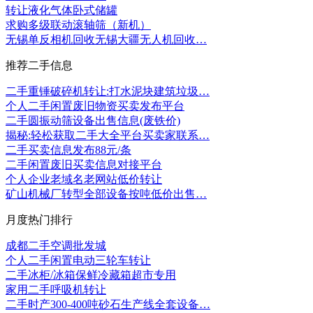
转让液化气体卧式储罐
求购多级联动滚轴筛（新机）
无锡单反相机回收无锡大疆无人机回收…
推荐二手信息
二手重锤破碎机转让:打水泥块建筑垃圾…
个人二手闲置废旧物资买卖发布平台
二手圆振动筛设备出售信息(废铁价)
揭秘:轻松获取二手大全平台买卖家联系…
二手买卖信息发布88元/条
二手闲置废旧买卖信息对接平台
个人企业老域名老网站低价转让
矿山机械厂转型全部设备按吨低价出售…
月度热门排行
成都二手空调批发城
个人二手闲置电动三轮车转让
二手冰柜/冰箱保鲜冷藏箱超市专用
家用二手呼吸机转让
二手时产300-400吨砂石生产线全套设备…