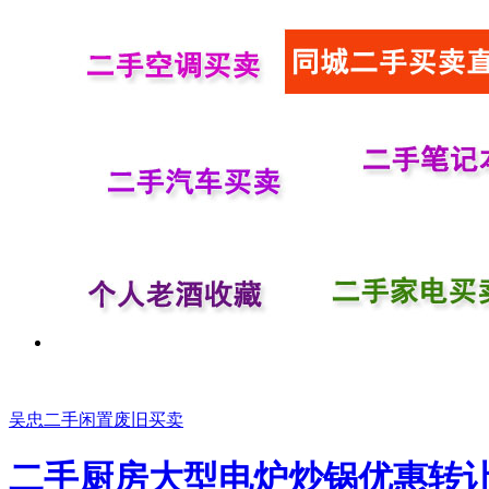
吴忠二手闲置废旧买卖
二手厨房大型电炉炒锅优惠转