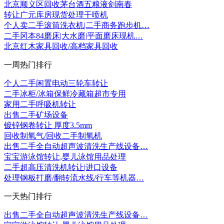
北京顺义区回收茅台酒五粮液剑南春
转让广元库房现货处理干喷机
个人卖二手滚筒洗衣机|二手商务跑步机…
二手冈本84磨床|大水磨|平面磨床现机…
北京红木家具回收/高档家具回收
一周热门排行
个人二手闲置电动三轮车转让
二手冰柜/冰箱保鲜冷藏箱超市专用
家用二手呼吸机转让
出售二手矿场设备
镀锌钢卷转让 厚度3.5mm
回收制氧气/回收二手制氧机
出售二手全自动超声波清洗生产线设备…
宝宝游泳馆转让,婴儿泳馆用品处理
二手超高压清洗机转让|进口设备
处理钢板打磨/翻转流水线/行车等机器…
一天热门排行
出售二手全自动超声波清洗生产线设备…