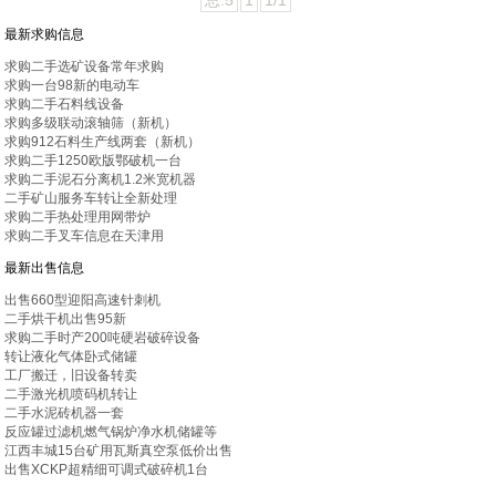
总:5
1
1/1
最新求购信息
求购二手选矿设备常年求购
求购一台98新的电动车
求购二手石料线设备
求购多级联动滚轴筛（新机）
求购912石料生产线两套（新机）
求购二手1250欧版鄂破机一台
求购二手泥石分离机1.2米宽机器
二手矿山服务车转让全新处理
求购二手热处理用网带炉
求购二手叉车信息在天津用
最新出售信息
出售660型迎阳高速针刺机
二手烘干机出售95新
求购二手时产200吨硬岩破碎设备
转让液化气体卧式储罐
工厂搬迁，旧设备转卖
二手激光机喷码机转让
二手水泥砖机器一套
反应罐过滤机燃气锅炉净水机储罐等
江西丰城15台矿用瓦斯真空泵低价出售
出售XCKP超精细可调式破碎机1台