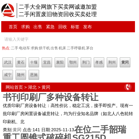
二手大全网旗下买卖网诚邀加盟
二手闲置废旧物资回收买卖处理
首页
求购
出售
紧急
回收
标签
发布
热点:
二手
电动车
求购
烘干机
出售
机床
二手呼吸机
茅台
武汉
黄石
十堰
宜昌
襄阳
鄂州
荆门
孝感
荆州
黄冈
咸宁
随州
恩施
网站首页
>
湖北
>
黄冈
书刊印刷厂多种设备转让
优质印刷厂房设备转让：高性价比，稳定工况，接手即投产。现有一
批印刷厂房闲置设备诚意转让，均为行业知名品牌（如北人八色轮转
印刷机、北
在位二手韶瑞
类别:
黄冈
点击:
141
日期:
2025-11-13
重工圆锥式破碎机SG215D