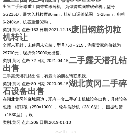
出售二手韶瑞重工圆锥式破碎机，为弹簧式圆锥破碎机，型号
SG215D，最大入料粒度90mm，排矿口调整范围：3-25mm，电机
6-240kw，机器重量32吨，
废旧钢筋切粒
类别:
黄冈
点击:
163
日期:
2021-12-18
机转让
全新未开封，未使用未安装，型号750－215，淘宝卖家的价钱为
29700元，现折价25000元出售。
二手露天潜孔钻
类别:
黄冈
点击:
72
日期:
2021-04-15
出售
二手露天潜孔钻出售，有意向的朋友请联系我。
湖北黄冈二手碎
类别:
黄冈
点击:
80
日期:
2020-09-15
石设备出售
在湖北黄冈的麻城周边，现有一套二手矿山机械设备出售，具体设备
包括：细颚破（250×1000）、轮斗洗砂机（2816型）、圆振动筛
（1530型），设
类别:
黄冈
点击:
205
日期:
2019-01-13