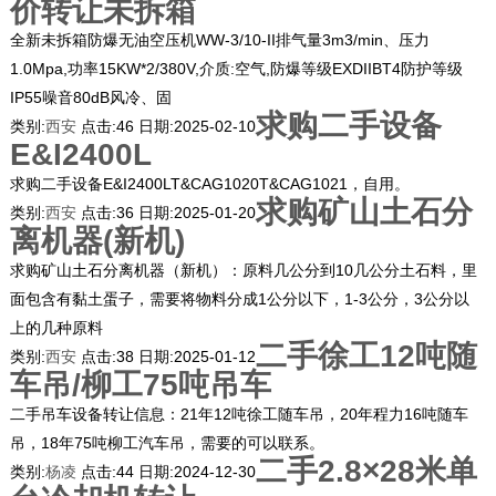
价转让未拆箱
全新未拆箱防爆无油空压机WW-3/10-II排气量3m3/min、压力
1.0Mpa,功率15KW*2/380V,介质:空气,防爆等级EXDIIBT4防护等级
IP55噪音80dB风冷、固
求购二手设备
类别:
西安
点击:
46
日期:
2025-02-10
E&I2400L
求购二手设备E&I2400LT&CAG1020T&CAG1021，自用。
求购矿山土石分
类别:
西安
点击:
36
日期:
2025-01-20
离机器(新机)
求购矿山土石分离机器（新机）：原料几公分到10几公分土石料，里
面包含有黏土蛋子，需要将物料分成1公分以下，1-3公分，3公分以
上的几种原料
二手徐工12吨随
类别:
西安
点击:
38
日期:
2025-01-12
车吊/柳工75吨吊车
二手吊车设备转让信息：21年12吨徐工随车吊，20年程力16吨随车
吊，18年75吨柳工汽车吊，需要的可以联系。
二手2.8×28米单
类别:
杨凌
点击:
44
日期:
2024-12-30