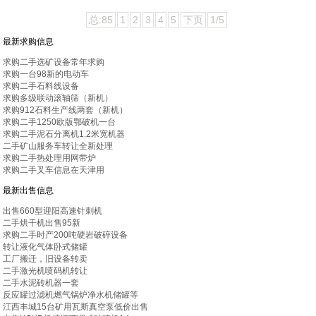
总:85
1
2
3
4
5
下页
1/5
最新求购信息
求购二手选矿设备常年求购
求购一台98新的电动车
求购二手石料线设备
求购多级联动滚轴筛（新机）
求购912石料生产线两套（新机）
求购二手1250欧版鄂破机一台
求购二手泥石分离机1.2米宽机器
二手矿山服务车转让全新处理
求购二手热处理用网带炉
求购二手叉车信息在天津用
最新出售信息
出售660型迎阳高速针刺机
二手烘干机出售95新
求购二手时产200吨硬岩破碎设备
转让液化气体卧式储罐
工厂搬迁，旧设备转卖
二手激光机喷码机转让
二手水泥砖机器一套
反应罐过滤机燃气锅炉净水机储罐等
江西丰城15台矿用瓦斯真空泵低价出售