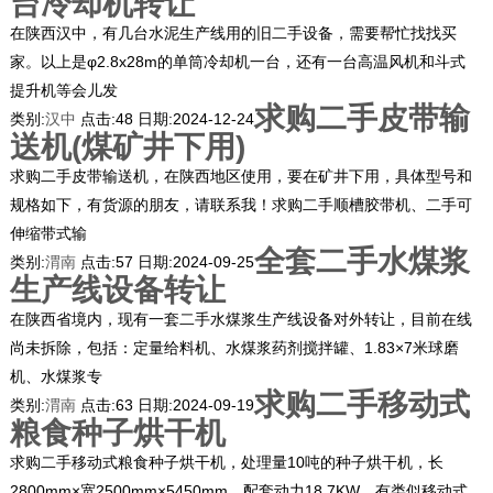
台冷却机转让
在陕西汉中，有几台水泥生产线用的旧二手设备，需要帮忙找找买
家。以上是φ2.8x28m的单筒冷却机一台，还有一台高温风机和斗式
提升机等会儿发
求购二手皮带输
类别:
汉中
点击:
48
日期:
2024-12-24
送机(煤矿井下用)
求购二手皮带输送机，在陕西地区使用，要在矿井下用，具体型号和
规格如下，有货源的朋友，请联系我！求购二手顺槽胶带机、二手可
伸缩带式输
全套二手水煤浆
类别:
渭南
点击:
57
日期:
2024-09-25
生产线设备转让
在陕西省境内，现有一套二手水煤浆生产线设备对外转让，目前在线
尚未拆除，包括：定量给料机、水煤浆药剂搅拌罐、1.83×7米球磨
机、水煤浆专
求购二手移动式
类别:
渭南
点击:
63
日期:
2024-09-19
粮食种子烘干机
求购二手移动式粮食种子烘干机，处理量10吨的种子烘干机，长
2800mm×宽2500mm×5450mm，配套动力18.7KW，有类似移动式