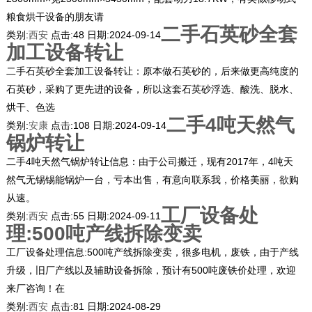
粮食烘干设备的朋友请
二手石英砂全套
类别:
西安
点击:
48
日期:
2024-09-14
加工设备转让
二手石英砂全套加工设备转让：原本做石英砂的，后来做更高纯度的
石英砂，采购了更先进的设备，所以这套石英砂浮选、酸洗、脱水、
烘干、色选
二手4吨天然气
类别:
安康
点击:
108
日期:
2024-09-14
锅炉转让
二手4吨天然气锅炉转让信息：由于公司搬迁，现有2017年，4吨天
然气无锡锡能锅炉一台，亏本出售，有意向联系我，价格美丽，欲购
从速。
工厂设备处
类别:
西安
点击:
55
日期:
2024-09-11
理:500吨产线拆除变卖
工厂设备处理信息:500吨产线拆除变卖，很多电机，废铁，由于产线
升级，旧厂产线以及辅助设备拆除，预计有500吨废铁价处理，欢迎
来厂咨询！在
类别:
西安
点击:
81
日期:
2024-08-29