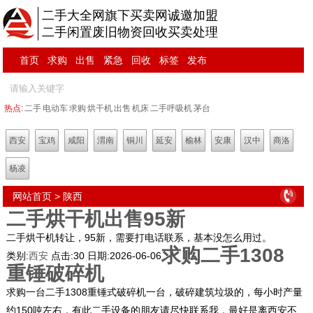
二手大全网旗下买卖网诚邀加盟
二手闲置废旧物资回收买卖处理
首页
求购
出售
紧急
回收
标签
发布
热点:
二手
电动车
求购
烘干机
出售
机床
二手呼吸机
茅台
西安
宝鸡
咸阳
渭南
铜川
延安
榆林
安康
汉中
商洛
杨凌
网站首页
>
陕西
二手烘干机出售95新
二手烘干机转让，95新，需要打电话联系，基本没怎么用过。
求购二手1308
类别:
西安
点击:
30
日期:
2026-06-06
重锤破碎机
求购一台二手1308重锤式破碎机一台，破碎建筑垃圾的，每小时产量
约150吨左右，有此二手设备的朋友请尽快联系我，最好是离西安不