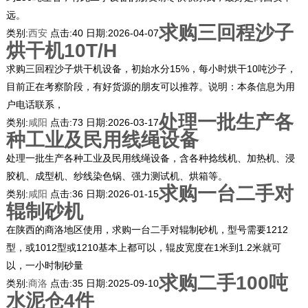
远。
求购三回程沙子
类别:
西安
点击:
40
日期:
2026-04-07
烘干机10T/H
求购三回程沙子烘干机设备，初始水分15%，每小时烘干10吨沙子，
目前正在考察阶段，有好货源的朋友可以推荐。说明：本条信息为用
户电话联系，
处理一批生产各
类别:
咸阳
点击:
73
日期:
2026-03-17
种工业及民用线绳设备
处理一批生产各种工业及民用线绳设备，含各种捻线机、加热机、浸
胶机、成型机、纱线染色锅、强力测试机、烘箱等。
求购一台二手对
类别:
咸阳
点击:
36
日期:
2026-01-15
辊制砂机
在陕西的商洛地区使用，求购一台二手对辊制砂机，型号需要1212
型，或1012型或1210基本上都可以，辊皮宽度在1米到1.2米就可
以，一小时制砂量
求购二手100吨
类别:
商洛
点击:
35
日期:
2025-09-10
水泥仓4件