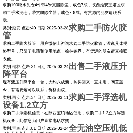
求购100吨水泥仓4件带4米支腿除尘，成色7成，陕西延安宝塔区求
购二手水泥仓，带支腿除尘器，成色7-8成。有货源的朋友请联系
我。
求购二手防火胶
类别:
延安
点击:
40
日期:
2025-03-28
管
求购二手防火胶管，用户微信上咨询求购二手防火胶管，没说具体规
格型号，只留了电话和使用地点：榆林锦界，有货源的朋友请直接联
系他。
出售二手液压升
类别:
榆林
点击:
31
日期:
2025-03-24
降平台
现有液压升降平台一台，大约八成新，购买回来一直未用，闲置至
今，有需要这可以联系，价格面议。
求购二手浮选机
类别:
西安
点击:
34
日期:
2025-03-11
设备1.2立方
求购二手浮选机信息：在陕西宝鸡地区使用，求购二手1.2立方浮选
机设备，此信息为用户直接电话求购。
全无油空压机低
类别:
宝鸡
点击:
81
日期:
2025-02-24