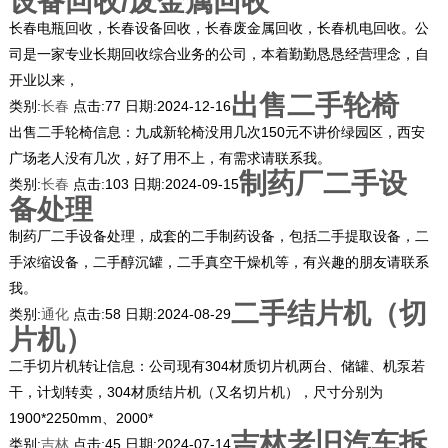
设备回收/废金属回收
长春电瓶回收，长春设备回收，长春废金属回收，长春机电回收。公
司是一家专业长期回收综合业务的公司，本着勤勤恳恳经营理念，自
开业以来，
出售二手轮椅
类别:
长春
点击:
77
日期:
2024-12-16
出售二手轮椅信息：九成新轮椅没用几次150元不讲价绿园区，西安
广场老人没有几次，好了用不上，有需求请联系我。
制药厂二手设
类别:
长春
点击:
103
日期:
2024-09-15
备处理
制药厂二手设备处理，成套的二手制药设备，包括二手提取设备，二
手浓缩设备，二手醇沉罐，二手真空干燥机等，有兴趣的朋友请联系
我。
二手结片机（切
类别:
通化
点击:
58
日期:
2024-08-29
片机）
二手切片机转让信息：公司现有304材质切片机两台、储罐、机泵若
干，计划转卖，304材质结片机（又名切片机），尺寸分别为
1900*2250mm、2000*
吉林老旧汽车拆
类别:
吉林
点击:
45
日期:
2024-07-14