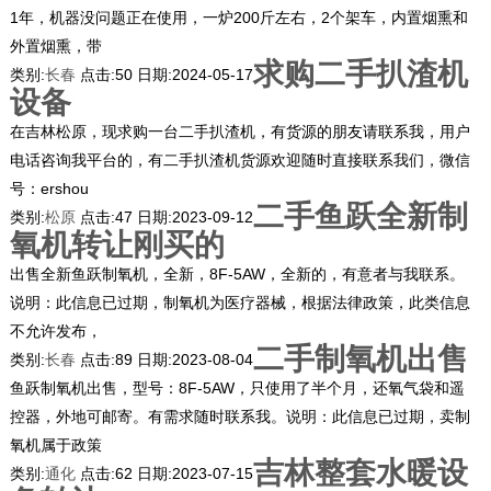
1年，机器没问题正在使用，一炉200斤左右，2个架车，内置烟熏和
外置烟熏，带
求购二手扒渣机
类别:
长春
点击:
50
日期:
2024-05-17
设备
在吉林松原，现求购一台二手扒渣机，有货源的朋友请联系我，用户
电话咨询我平台的，有二手扒渣机货源欢迎随时直接联系我们，微信
号：ershou
二手鱼跃全新制
类别:
松原
点击:
47
日期:
2023-09-12
氧机转让刚买的
出售全新鱼跃制氧机，全新，8F-5AW，全新的，有意者与我联系。
说明：此信息已过期，制氧机为医疗器械，根据法律政策，此类信息
不允许发布，
二手制氧机出售
类别:
长春
点击:
89
日期:
2023-08-04
鱼跃制氧机出售，型号：8F-5AW，只使用了半个月，还氧气袋和遥
控器，外地可邮寄。有需求随时联系我。说明：此信息已过期，卖制
氧机属于政策
吉林整套水暖设
类别:
通化
点击:
62
日期:
2023-07-15