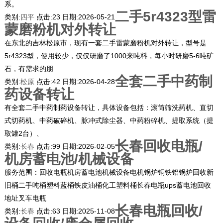
系。
二手5r4323型雷
类别:
四平
点击:
23
日期:
2026-05-21
蒙磨粉机对外转让
在东北的吉林松原市，现有一套二手雷蒙磨粉机对外转让，型号是
5r4323型，使用较少，仅仅研磨了1000来吨料，每小时研磨5-6吨矿
石，有需求的朋
全套二手中药制
类别:
松原
点击:
42
日期:
2026-04-28
药设备转让
有全套二手中药制药设备转让，具体设备包括：滚筒筛洗药机、直切
式切药机、中药破碎机、脉冲式除尘器、中药粉碎机、提取系统（提
取罐2台）、
长春回收电瓶/
类别:
长春
点击:
99
日期:
2026-02-05
机房蓄电池/机械设备
服务范围：回收电瓶机房蓄电池机械设备电机锅炉铜铁铝锅炉回收新
旧桶二手吨桶塑料蓝桶铁皮油桶化工塑料桶长春电瓶ups蓄电池回收
地址叉车电瓶
长春电瓶回收/
类别:
长春
点击:
63
日期:
2025-11-08