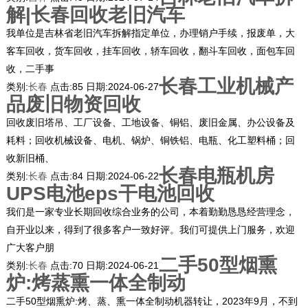
解|长春回收老旧汽车
我单位是吉林省老旧汽车拆解指定单位，办理销户手续，报废单，大
客车回收，货车回收，挂车回收，轿车回收，翻斗车回收，面包车回
收，二手事
长春工业机械产
类别:
长春
点击:
85
日期:
2024-06-27
品废旧物资回收
回收废旧塔吊、工厂设备、工地设备、铜铝、废旧金属、办公设备及
耗料；回收机械设备、电机、锅炉、铜铁铝、电瓶、化工塑料桶；回
收新旧桶、
长春电瓶机房
类别:
长春
点击:
84
日期:
2024-06-22
UPS电池eps干电池回收
我们是一家专业长期回收综合业务的公司，本着勤勤恳恳经营理念，
自开业以来，得到了很多客户一致好评。我们可提供上门服务，欢迎
广大客户朋
二手50型烟熏
类别:
长春
点击:
70
日期:
2024-06-21
炉:烤蒸熏一体全制动
二手50型烟熏炉:烤、蒸、熏一体全制动机器转让，2023年9月，不到