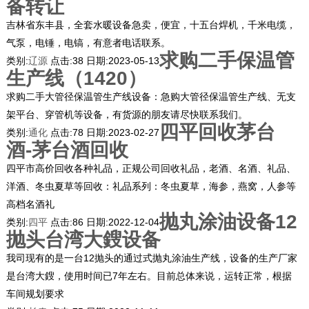
备转让
吉林省东丰县，全套水暖设备急卖，便宜，十五台焊机，千米电缆，
气泵，电锤，电镐，有意者电话联系。
求购二手保温管
类别:
辽源
点击:
38
日期:
2023-05-13
生产线（1420）
求购二手大管径保温管生产线设备：急购大管径保温管生产线、无支
架平台、穿管机等设备，有货源的朋友请尽快联系我们。
四平回收茅台
类别:
通化
点击:
78
日期:
2023-02-27
酒-茅台酒回收
四平市高价回收各种礼品，正规公司回收礼品，老酒、名酒、礼品、
洋酒、冬虫夏草等回收：礼品系列：冬虫夏草，海参，燕窝，人参等
高档名酒礼
抛丸涂油设备12
类别:
四平
点击:
86
日期:
2022-12-04
抛头台湾大鎪设备
我司现有的是一台12抛头的通过式抛丸涂油生产线，设备的生产厂家
是台湾大鎪，使用时间已7年左右。目前总体来说，运转正常，根据
车间规划要求