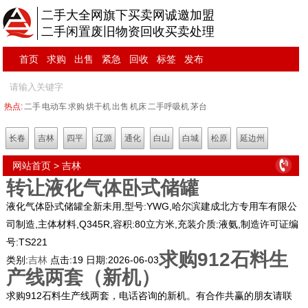
二手大全网旗下买卖网诚邀加盟
二手闲置废旧物资回收买卖处理
首页
求购
出售
紧急
回收
标签
发布
热点:
二手
电动车
求购
烘干机
出售
机床
二手呼吸机
茅台
长春
吉林
四平
辽源
通化
白山
白城
松原
延边州
网站首页
>
吉林
转让液化气体卧式储罐
液化气体卧式储罐全新未用,型号:YWG,哈尔滨建成北方专用车有限公
司制造,主体材料,Q345R,容积:80立方米,充装介质:液氨,制造许可证编
号:TS221
求购912石料生
类别:
吉林
点击:
19
日期:
2026-06-03
产线两套（新机）
求购912石料生产线两套，电话咨询的新机。有合作共赢的朋友请联