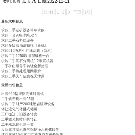
类别:
长春
点击:
75
日期:
2022-11-11
总:41
1
2
3
下页
1/3
最新求购信息
求购二手选矿设备常年求购
求购一台98新的电动车
求购二手石料线设备
求购多级联动滚轴筛（新机）
求购912石料生产线两套（新机）
求购二手1250欧版鄂破机一台
求购二手泥石分离机1.2米宽机器
二手矿山服务车转让全新处理
求购二手热处理用网带炉
求购二手叉车信息在天津用
最新出售信息
出售660型迎阳高速针刺机
二手烘干机出售95新
求购二手时产200吨硬岩破碎设备
转让液化气体卧式储罐
工厂搬迁，旧设备转卖
二手激光机喷码机转让
二手水泥砖机器一套
反应罐过滤机燃气锅炉净水机储罐等
江西丰城15台矿用瓦斯真空泵低价出售