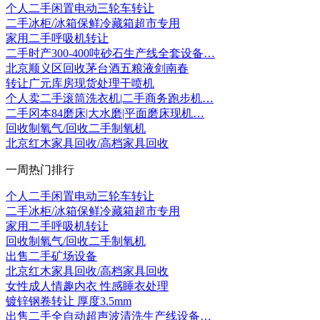
个人二手闲置电动三轮车转让
二手冰柜/冰箱保鲜冷藏箱超市专用
家用二手呼吸机转让
二手时产300-400吨砂石生产线全套设备…
北京顺义区回收茅台酒五粮液剑南春
转让广元库房现货处理干喷机
个人卖二手滚筒洗衣机|二手商务跑步机…
二手冈本84磨床|大水磨|平面磨床现机…
回收制氧气/回收二手制氧机
北京红木家具回收/高档家具回收
一周热门排行
个人二手闲置电动三轮车转让
二手冰柜/冰箱保鲜冷藏箱超市专用
家用二手呼吸机转让
回收制氧气/回收二手制氧机
出售二手矿场设备
北京红木家具回收/高档家具回收
女性成人情趣内衣 性感睡衣处理
镀锌钢卷转让 厚度3.5mm
出售二手全自动超声波清洗生产线设备…