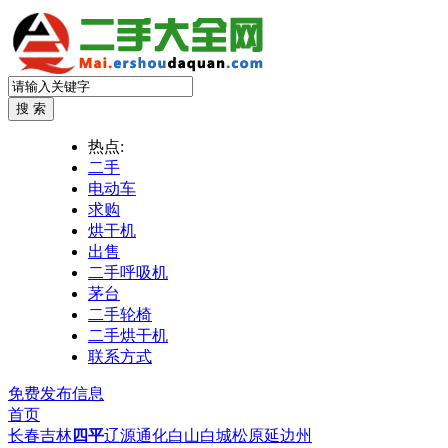
热点:
二手
电动车
求购
烘干机
出售
二手呼吸机
茅台
二手轮椅
二手烘干机
联系方式
免费发布信息
首页
长春
吉林
四平
辽源
通化
白山
白城
松原
延边州