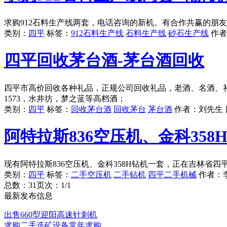
求购912石料生产线两套，电话咨询的新机。有合作共赢的朋
类别：
四平
标签：
912石料生产线
石料生产线
砂石生产线
作者
四平回收茅台酒-茅台酒回收
四平市高价回收各种礼品，正规公司回收礼品，老酒、名酒、
1573，水井坊，梦之蓝等高档酒；
类别：
四平
标签：
回收茅台酒
回收茅台
茅台酒
作者：
刘先生
阿特拉斯836空压机、金科35
现有阿特拉斯836空压机、金科358H钻机一套，正在吉林省
类别：
四平
标签：
二手空压机
二手钻机
四平二手机械
作者：
总数：3
1
页次：1/1
最新发布信息
出售660型迎阳高速针刺机
求购二手选矿设备常年求购