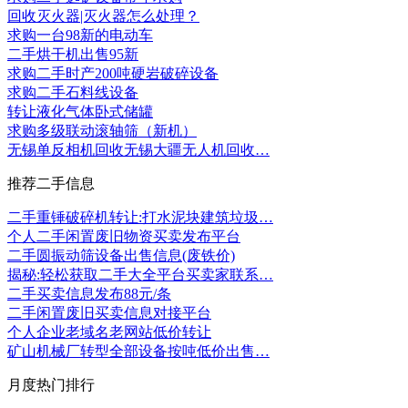
回收灭火器|灭火器怎么处理？
求购一台98新的电动车
二手烘干机出售95新
求购二手时产200吨硬岩破碎设备
求购二手石料线设备
转让液化气体卧式储罐
求购多级联动滚轴筛（新机）
无锡单反相机回收无锡大疆无人机回收…
推荐二手信息
二手重锤破碎机转让:打水泥块建筑垃圾…
个人二手闲置废旧物资买卖发布平台
二手圆振动筛设备出售信息(废铁价)
揭秘:轻松获取二手大全平台买卖家联系…
二手买卖信息发布88元/条
二手闲置废旧买卖信息对接平台
个人企业老域名老网站低价转让
矿山机械厂转型全部设备按吨低价出售…
月度热门排行