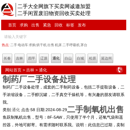
二手大全网旗下买卖网诚邀加盟
二手闲置废旧物资回收买卖处理
首页
求购
出售
紧急
回收
标签
发布
热点:
二手
电动车
求购
烘干机
出售
机床
二手呼吸机
茅台
长春
吉林
四平
辽源
通化
白山
白城
松原
延边州
网站首页
>
吉林
>
通化
制药厂二手设备处理
制药厂二手设备处理，成套的二手制药设备，包括二手提取设备，二
手浓缩设备，二手醇沉罐，二手真空干燥机等，有兴趣的朋友请联系
我。
二手制氧机出售
类别:
通化
点击:
58
日期:
2024-08-29
鱼跃制氧机出售，型号：8F-5AW，只使用了半个月，还氧气袋和遥
控器，外地可邮寄。有需求随时联系我。说明：此信息已过期，卖制