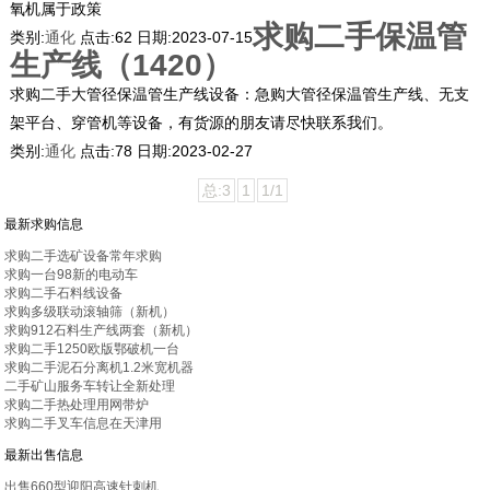
氧机属于政策
求购二手保温管
类别:
通化
点击:
62
日期:
2023-07-15
生产线（1420）
求购二手大管径保温管生产线设备：急购大管径保温管生产线、无支
架平台、穿管机等设备，有货源的朋友请尽快联系我们。
类别:
通化
点击:
78
日期:
2023-02-27
总:3
1
1/1
最新求购信息
求购二手选矿设备常年求购
求购一台98新的电动车
求购二手石料线设备
求购多级联动滚轴筛（新机）
求购912石料生产线两套（新机）
求购二手1250欧版鄂破机一台
求购二手泥石分离机1.2米宽机器
二手矿山服务车转让全新处理
求购二手热处理用网带炉
求购二手叉车信息在天津用
最新出售信息
出售660型迎阳高速针刺机