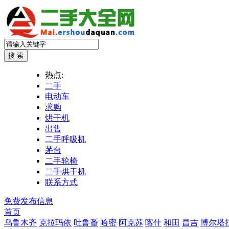
热点:
二手
电动车
求购
烘干机
出售
二手呼吸机
茅台
二手轮椅
二手烘干机
联系方式
免费发布信息
首页
乌鲁木齐
克拉玛依
吐鲁番
哈密
阿克苏
喀什
和田
昌吉
博尔塔