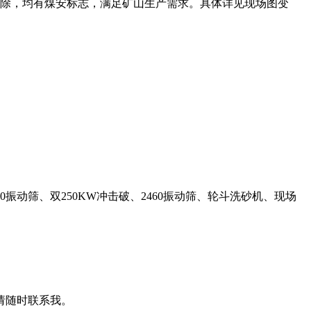
拆除，均有煤安标志，满足矿山生产需求。具体详见现场图变
0振动筛、双250KW冲击破、2460振动筛、轮斗洗砂机、现场
请随时联系我。