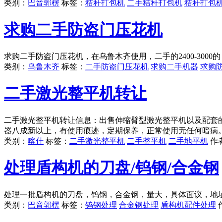
类别：
巴音郭楞
标签：
秸秆打包机
二手秸秆打包机
秸秆打包
求购二手防盗门压花机
求购二手防盗门压花机，在乌鲁木齐使用，二手的2400-300
类别：
乌鲁木齐
标签：
二手防盗门压花机
求购二手机器
求购
二手激光整平机转让
二手激光整平机转让信息：出售伸缩臂型激光整平机以及配套
器八成新以上，有使用痕迹，定期保养，正常使用无任何暗病
类别：
喀什
标签：
二手激光整平机
二手整平机
二手地平机
作
处理盾构机的刀盘/钨钢/合金钢
处理一批盾构机的刀盘，钨钢，合金钢，量大，具体面议，地
类别：
巴音郭楞
标签：
钨钢处理
合金钢处理
盾构机配件处理