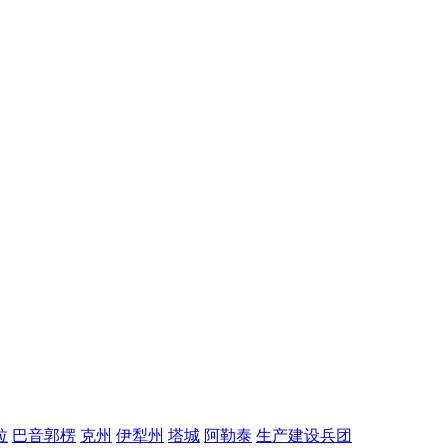
拉
巴音郭楞
克州
伊犁州
塔城
阿勒泰
生产建设兵团