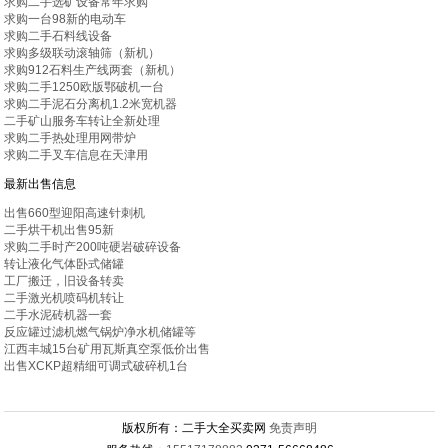
求购二手选矿设备常年求购
求购一台98新的电动车
求购二手石料线设备
求购多级联动滚轴筛（新机）
求购912石料生产线两套（新机）
求购二手1250欧版鄂破机一台
求购二手泥石分离机1.2米宽机器
二手矿山服务车转让全新处理
求购二手热处理用网带炉
求购二手叉车信息在天津用
最新出售信息
出售660型迎阳高速针刺机
二手烘干机出售95新
求购二手时产200吨硬岩破碎设备
转让液化气体卧式储罐
工厂搬迁，旧设备转卖
二手激光机喷码机转让
二手水泥砖机器一套
反应罐过滤机燃气锅炉净水机储罐等
江西丰城15台矿用瓦斯真空泵低价出售
出售XCKP超精细可调式破碎机1台
版权所有：二手大全买卖网
免责声明