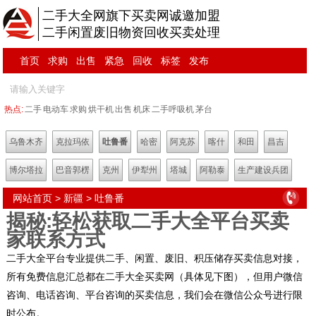
二手大全网旗下买卖网诚邀加盟
二手闲置废旧物资回收买卖处理
首页
求购
出售
紧急
回收
标签
发布
热点:
二手
电动车
求购
烘干机
出售
机床
二手呼吸机
茅台
乌鲁木齐
克拉玛依
吐鲁番
哈密
阿克苏
喀什
和田
昌吉
博尔塔拉
巴音郭楞
克州
伊犁州
塔城
阿勒泰
生产建设兵团
网站首页
>
新疆
>
吐鲁番
揭秘:轻松获取二手大全平台买卖
家联系方式
二手大全平台专业提供二手、闲置、废旧、积压储存买卖信息对接，
所有免费信息汇总都在二手大全买卖网（具体见下图），但用户微信
咨询、电话咨询、平台咨询的买卖信息，我们会在微信公众号进行限
时公布。