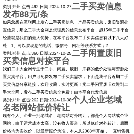
二手买卖信息
类别:
郑州
点击:
492
日期:
2024-10-27
发布88元/条
如果您想在互联网上发布二手买卖信息，产品买卖信息，废旧资源处
置信息，那么二手大全网是您理想的信息发布平台，超15年二手平台
经营就是我们的最大优势，在本平台发布二手买卖信息有以下八大好
处：1、可以展现您的电话、微信号、网址等联系方式；2
二手闲置废旧
类别:
郑州
点击:
360
日期:
2024-10-25
买卖信息对接平台
我们二手大全网专注于二手、闲置、废旧、库存的低价处理与资源处
置买卖平台，用户可免费发布二手买卖需求，下面是我平台近期二手
买卖信息分享链接，欢迎收藏，实时更新！卖二手闲置废旧欢迎到二
手大全网，发布二手买卖信息全免费！由本平台代发信息
个人企业老域
类别:
郑州
点击:
262
日期:
2024-10-08
名老网站低价转让
现有个人、企业一批老域名、老网站对外转让，都是个人网站或企业
网站，由于运营成本太高，没有收入渠道，所以低价对外转让，后面
价格均为实收价，以最新报价为准，本人从2008年开始，一直销售机