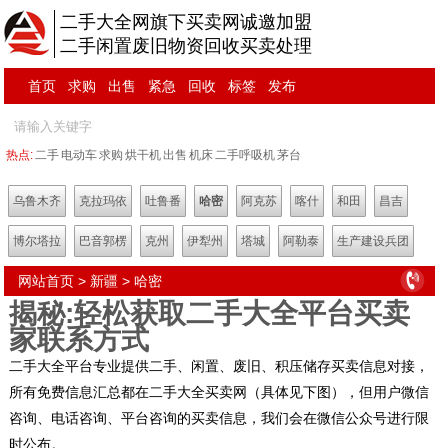
二手大全网旗下买卖网诚邀加盟
二手闲置废旧物资回收买卖处理
首页
求购
出售
紧急
回收
标签
发布
热点:
二手
电动车
求购
烘干机
出售
机床
二手呼吸机
茅台
乌鲁木齐
克拉玛依
吐鲁番
哈密
阿克苏
喀什
和田
昌吉
博尔塔拉
巴音郭楞
克州
伊犁州
塔城
阿勒泰
生产建设兵团
网站首页
>
新疆
>
哈密
揭秘:轻松获取二手大全平台买卖
家联系方式
二手大全平台专业提供二手、闲置、废旧、积压储存买卖信息对接，
所有免费信息汇总都在二手大全买卖网（具体见下图），但用户微信
咨询、电话咨询、平台咨询的买卖信息，我们会在微信公众号进行限
时公布。