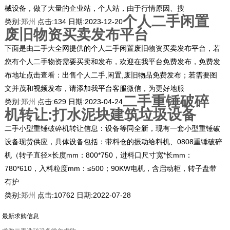
械设备，做了大量的企业站，个人站，由于行情原因、搜
个人二手闲置
类别:
郑州
点击:
134
日期:
2023-12-20
废旧物资买卖发布平台
下面是由二手大全网提供的个人二手闲置废旧物资买卖发布平台，若
您有个人二手物资需要买卖和发布，欢迎在我平台免费发布，免费发
布地址点击查看：出售个人二手,闲置,废旧物品免费发布；若需要图
文并茂和视频发布，请添加我平台客服微信，为更好地服
二手重锤破碎
类别:
郑州
点击:
629
日期:
2023-04-24
机转让:打水泥块建筑垃圾设备
二手小型重锤破碎机转让信息：设备等同全新，现有一套小型重锤破
设备现货供应，具体设备包括：带料仓的振动给料机、0808重锤破碎
机（转子直径×长度mm：800*750，进料口尺寸宽*长mm：
780*610，入料粒度mm：≤500；90KW电机，含启动柜，转子盘带
有护
类别:
郑州
点击:
10762
日期:
2022-07-28
最新求购信息