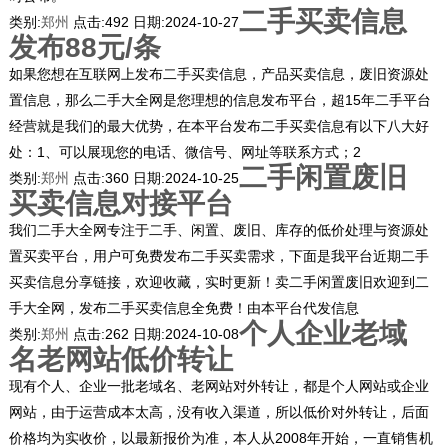
二手买卖信息
类别:
郑州
点击:
492
日期:
2024-10-27
发布88元/条
如果您想在互联网上发布二手买卖信息，产品买卖信息，废旧资源处
置信息，那么二手大全网是您理想的信息发布平台，超15年二手平台
经营就是我们的最大优势，在本平台发布二手买卖信息有以下八大好
处：1、可以展现您的电话、微信号、网址等联系方式；2
二手闲置废旧
类别:
郑州
点击:
360
日期:
2024-10-25
买卖信息对接平台
我们二手大全网专注于二手、闲置、废旧、库存的低价处理与资源处
置买卖平台，用户可免费发布二手买卖需求，下面是我平台近期二手
买卖信息分享链接，欢迎收藏，实时更新！卖二手闲置废旧欢迎到二
手大全网，发布二手买卖信息全免费！由本平台代发信息
个人企业老域
类别:
郑州
点击:
262
日期:
2024-10-08
名老网站低价转让
现有个人、企业一批老域名、老网站对外转让，都是个人网站或企业
网站，由于运营成本太高，没有收入渠道，所以低价对外转让，后面
价格均为实收价，以最新报价为准，本人从2008年开始，一直销售机