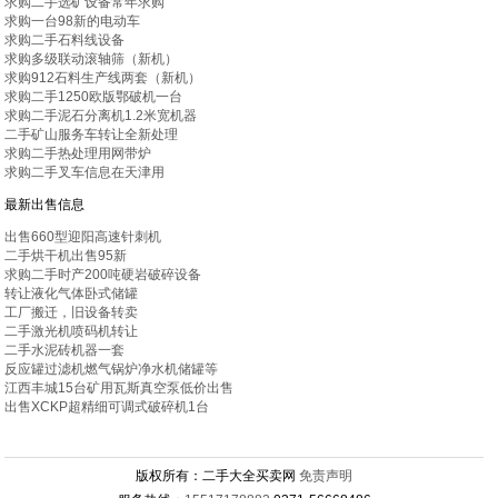
求购二手选矿设备常年求购
求购一台98新的电动车
求购二手石料线设备
求购多级联动滚轴筛（新机）
求购912石料生产线两套（新机）
求购二手1250欧版鄂破机一台
求购二手泥石分离机1.2米宽机器
二手矿山服务车转让全新处理
求购二手热处理用网带炉
求购二手叉车信息在天津用
最新出售信息
出售660型迎阳高速针刺机
二手烘干机出售95新
求购二手时产200吨硬岩破碎设备
转让液化气体卧式储罐
工厂搬迁，旧设备转卖
二手激光机喷码机转让
二手水泥砖机器一套
反应罐过滤机燃气锅炉净水机储罐等
江西丰城15台矿用瓦斯真空泵低价出售
出售XCKP超精细可调式破碎机1台
版权所有：二手大全买卖网
免责声明