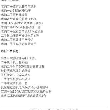
求购二手选矿设备常年求购
求购一台98新的电动车
求购二手石料线设备
求购多级联动滚轴筛（新机）
求购912石料生产线两套（新机）
求购二手1250欧版鄂破机一台
求购二手泥石分离机1.2米宽机器
二手矿山服务车转让全新处理
求购二手热处理用网带炉
求购二手叉车信息在天津用
最新出售信息
出售660型迎阳高速针刺机
二手烘干机出售95新
求购二手时产200吨硬岩破碎设备
转让液化气体卧式储罐
工厂搬迁，旧设备转卖
二手激光机喷码机转让
二手水泥砖机器一套
反应罐过滤机燃气锅炉净水机储罐等
江西丰城15台矿用瓦斯真空泵低价出售
出售XCKP超精细可调式破碎机1台