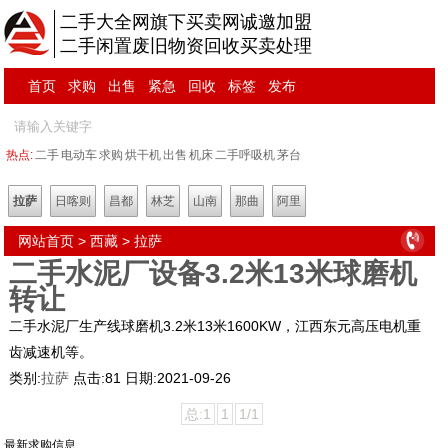
二手大全网旗下买卖网诚邀加盟
二手闲置废旧物资回收买卖处理
首页
求购
出售
紧急
回收
标签
发布
热点:
二手
电动车
求购
烘干机
出售
机床
二手呼吸机
茅台
拉萨
日喀则
昌都
林芝
山南
那曲
阿里
网站首页
>
西藏
>
拉萨
二手水泥厂设备3.2米13米球磨机
转让
二手水泥厂生产线球磨机3.2米13米1600KW，江西东元高压电机重
齿减速机等。
类别:
拉萨
点击:
81
日期:
2021-09-26
总:1
1
1/1
最新求购信息