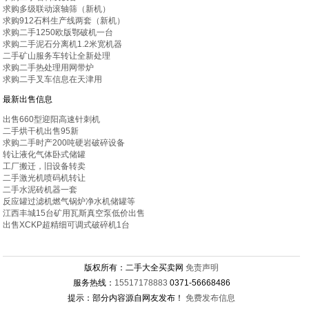
求购多级联动滚轴筛（新机）
求购912石料生产线两套（新机）
求购二手1250欧版鄂破机一台
求购二手泥石分离机1.2米宽机器
二手矿山服务车转让全新处理
求购二手热处理用网带炉
求购二手叉车信息在天津用
最新出售信息
出售660型迎阳高速针刺机
二手烘干机出售95新
求购二手时产200吨硬岩破碎设备
转让液化气体卧式储罐
工厂搬迁，旧设备转卖
二手激光机喷码机转让
二手水泥砖机器一套
反应罐过滤机燃气锅炉净水机储罐等
江西丰城15台矿用瓦斯真空泵低价出售
出售XCKP超精细可调式破碎机1台
版权所有：二手大全买卖网
免责声明
服务热线：
15517178883
0371-56668486
提示：部分内容源自网友发布！
免费发布信息