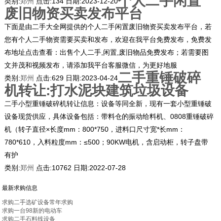
个人二手闲置
类别:
郑州
点击:
134
日期:
2023-12-20
废旧物资买卖发布平台
下面是由二手大全网提供的个人二手闲置废旧物资买卖发布平台，若
您有个人二手物资需要买卖和发布，欢迎在我平台免费发布，免费发
布地址点击查看：出售个人二手,闲置,废旧物品免费发布；若需要图
文并茂和视频发布，请添加我平台客服微信，为更好地服
二手重锤破碎
类别:
郑州
点击:
629
日期:
2023-04-24
机转让:打水泥块建筑垃圾设备
二手小型重锤破碎机转让信息：设备等同全新，现有一套小型重锤破
设备现货供应，具体设备包括：带料仓的振动给料机、0808重锤破碎
机（转子直径×长度mm：800*750，进料口尺寸宽*长mm：
780*610，入料粒度mm：≤500；90KW电机，含启动柜，转子盘带
有护
类别:
郑州
点击:
10762
日期:
2022-07-28
最新求购信息
求购二手选矿设备常年求购
求购一台98新的电动车
求购二手石料线设备