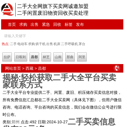
二手大全网旗下买卖网诚邀加盟
二手闲置废旧物资回收买卖处理
首页
求购
出售
紧急
回收
标签
发布
热点:
二手
电动车
求购
烘干机
出售
机床
二手呼吸机
茅台
拉萨
日喀则
昌都
林芝
山南
那曲
阿里
网站首页
>
西藏
>
昌都
揭秘:轻松获取二手大全平台买卖
家联系方式
二手大全平台专业提供二手、闲置、废旧、积压储存买卖信息对接，
所有免费信息汇总都在二手大全买卖网（具体见下图），但用户微信
咨询、电话咨询、平台咨询的买卖信息，我们会在微信公众号进行限
时公布。
二手买卖信息
类别:
郑州
点击:
492
日期:
2024-10-27