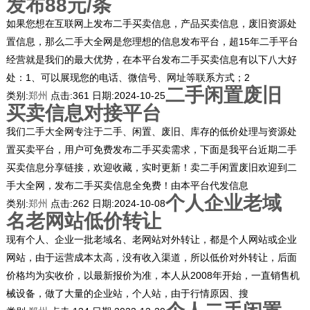
发布88元/条
如果您想在互联网上发布二手买卖信息，产品买卖信息，废旧资源处
置信息，那么二手大全网是您理想的信息发布平台，超15年二手平台
经营就是我们的最大优势，在本平台发布二手买卖信息有以下八大好
处：1、可以展现您的电话、微信号、网址等联系方式；2
二手闲置废旧
类别:
郑州
点击:
361
日期:
2024-10-25
买卖信息对接平台
我们二手大全网专注于二手、闲置、废旧、库存的低价处理与资源处
置买卖平台，用户可免费发布二手买卖需求，下面是我平台近期二手
买卖信息分享链接，欢迎收藏，实时更新！卖二手闲置废旧欢迎到二
手大全网，发布二手买卖信息全免费！由本平台代发信息
个人企业老域
类别:
郑州
点击:
262
日期:
2024-10-08
名老网站低价转让
现有个人、企业一批老域名、老网站对外转让，都是个人网站或企业
网站，由于运营成本太高，没有收入渠道，所以低价对外转让，后面
价格均为实收价，以最新报价为准，本人从2008年开始，一直销售机
械设备，做了大量的企业站，个人站，由于行情原因、搜