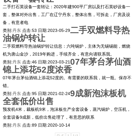
二手打石英设备一套转让：2020年建900平厂房以及打石英砂设备一
套，整体对外出售，工厂在辽宁丹东，整体出售，可拆走，厂房及设
备，有意者电
二手双燃料导热
类别:
丹东
点击:
53
日期:
2023-05-29
油锅炉转让
二手双燃料导热油锅炉转让信息：六吨锅炉，主体为无锡锡能，燃烧
机为唐山金沙，2019年购进，手续齐全，有意向请联系我。
07年茅台茅仙酒
类别:
丹东
点击:
46
日期:
2023-03-21
锦上添花52度浓香
07年茅台茅仙酒锦上添花52度的。有需要的联系我，就一瓶。保存不
错。
9成新泡沫板机
类别:
丹东
点击:
95
日期:
2021-02-24
全套低价出售
预发机4米，裁板机9米，泡沫板生产全套设备，蒸汽锅炉，空压机，
全套设备9成新，低价出售处理了，有意思的联系
类别:
丹东
点击:
89
日期:
2020-10-14