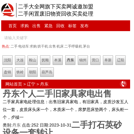
二手大全网旗下买卖网诚邀加盟
二手闲置废旧物资回收买卖处理
首页
求购
出售
紧急
回收
标签
发布
热点:
二手
电动车
求购
烘干机
出售
机床
二手呼吸机
茅台
沈阳
大连
鞍山
抚顺
本溪
丹东
锦州
营口
阜新
辽阳
盘锦
铁岭
朝阳
葫芦岛
网站首页
>
辽宁
>
丹东
丹东个人二手旧家具家电出售
二手家具家电处理信息：出售旧家具家电，有旧家具，皮质沙发五人
位一套，皮质床头床一个，木质床一个，席梦思床垫两个，床头柜一
个，歺槕一
二手打石英砂
类别:
丹东
点击:
252
日期:
2023-10-31
设备一套转让