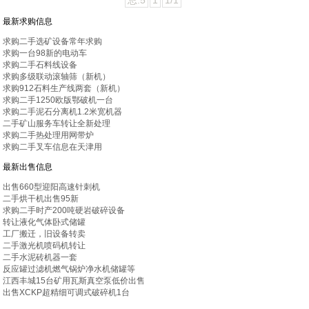
总:5
1
1/1
最新求购信息
求购二手选矿设备常年求购
求购一台98新的电动车
求购二手石料线设备
求购多级联动滚轴筛（新机）
求购912石料生产线两套（新机）
求购二手1250欧版鄂破机一台
求购二手泥石分离机1.2米宽机器
二手矿山服务车转让全新处理
求购二手热处理用网带炉
求购二手叉车信息在天津用
最新出售信息
出售660型迎阳高速针刺机
二手烘干机出售95新
求购二手时产200吨硬岩破碎设备
转让液化气体卧式储罐
工厂搬迁，旧设备转卖
二手激光机喷码机转让
二手水泥砖机器一套
反应罐过滤机燃气锅炉净水机储罐等
江西丰城15台矿用瓦斯真空泵低价出售
出售XCKP超精细可调式破碎机1台