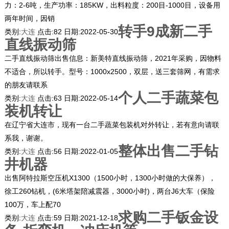
力：2-6吨，生产功率：185KW，出料粒度：200目-1000目，设备用
两年时间，因销
转手9成新二手
类别:
大连
点击:
82
日期:
2022-05-30
直线振动筛
二手直线振动筛出售信息：新美特直线振动筛，2021年采购，因物料
不适合，所以转手。型号：1000x2500，双层，送三套筛网，有需求
的朋友请联系
个人二手蔬菜包
类别:
大连
点击:
63
日期:
2022-05-14
装机转让
在辽宁省大连市，现有一台二手蔬菜包装机对外转让，若有意向请联
系我，谢谢。
整体出售二手钻
类别:
大连
点击:
56
日期:
2022-01-05
井机器
出售阿特拉斯空压机X1300（1500小时，1300小时做的大保养），
徐工260钻机，(6米塔架陪减震器，3000小时)，两台J6大车（保险
100万，车上配70
求购二手钣金设
类别:
大连
点击:
59
日期:
2021-12-18