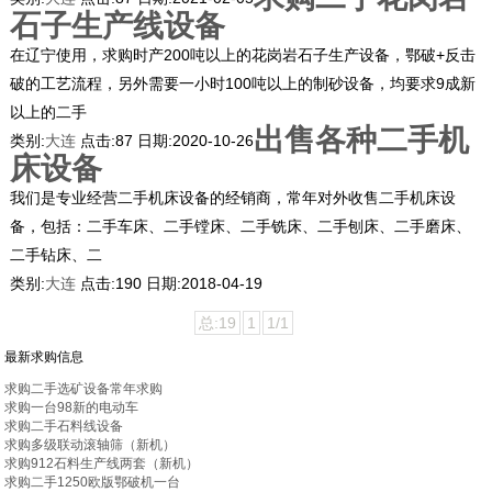
石子生产线设备
在辽宁使用，求购时产200吨以上的花岗岩石子生产设备，鄂破+反击
破的工艺流程，另外需要一小时100吨以上的制砂设备，均要求9成新
以上的二手
出售各种二手机
类别:
大连
点击:
87
日期:
2020-10-26
床设备
我们是专业经营二手机床设备的经销商，常年对外收售二手机床设
备，包括：二手车床、二手镗床、二手铣床、二手刨床、二手磨床、
二手钻床、二
类别:
大连
点击:
190
日期:
2018-04-19
总:19
1
1/1
最新求购信息
求购二手选矿设备常年求购
求购一台98新的电动车
求购二手石料线设备
求购多级联动滚轴筛（新机）
求购912石料生产线两套（新机）
求购二手1250欧版鄂破机一台