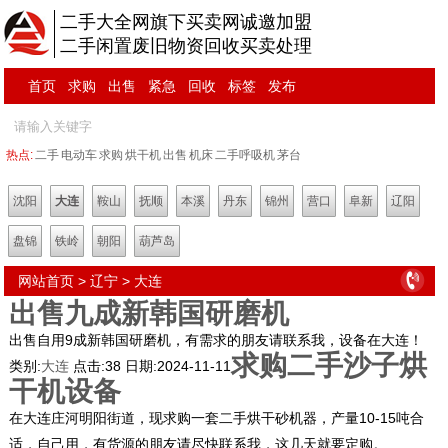
二手大全网旗下买卖网诚邀加盟
二手闲置废旧物资回收买卖处理
首页
求购
出售
紧急
回收
标签
发布
热点:
二手
电动车
求购
烘干机
出售
机床
二手呼吸机
茅台
沈阳
大连
鞍山
抚顺
本溪
丹东
锦州
营口
阜新
辽阳
盘锦
铁岭
朝阳
葫芦岛
网站首页
>
辽宁
>
大连
出售九成新韩国研磨机
出售自用9成新韩国研磨机，有需求的朋友请联系我，设备在大连！
求购二手沙子烘
类别:
大连
点击:
38
日期:
2024-11-11
干机设备
在大连庄河明阳街道，现求购一套二手烘干砂机器，产量10-15吨合
适，自己用，有货源的朋友请尽快联系我，这几天就要定购。