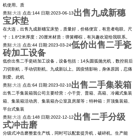
机使用。质
出售九成新穗
类别:
大连
点击:
144
日期:
2023-06-13
宝床垫
在大连，出售九成新穗宝床垫，质量好，价格便宜，有意者电联。尺
寸：1.8*2米厚度：20厘米材质：弹簧椰棕，有兴趣欢迎给我联系。
低价出售二手瓷
类别:
大连
点击:
44
日期:
2023-03-24
砖加工设备
低价出售二手瓷砖加工设备，设备包括：14头圆弧抛光机，数控前后
刀切割机，手动切割机。九成新以上。因疫情影响，身体原因，忍痛
割爱。此机
出售二手集装箱
类别:
大连
点击:
64
日期:
2023-02-10
出售二手集装箱我公司主要经营：小干货、普箱、高箱、冷藏式集装
箱、集装箱活动房、集装箱办公室及房屋等；特种箱：开顶集装箱、
平台式集装
出售二手分级
类别:
大连
点击:
148
日期:
2022-12-12
式冲击磨
分级式冲击磨整套生产线，同时可以配套提升机，破碎机。生产能