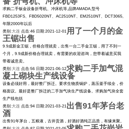
备 折弯机、冲床机等
求购二手钣金设备折弯机、冲床机等,品牌AMADA,型号
FBD1253FS、FBD5020NT、AC2510NT、EM2510NT、DCT3065,
年限2000年以后
用了一个月的金
类别:
大连
点击:
46
日期:
2021-12-01
王锯出售
9.9成新金王锯，价格合理就卖，出售一台二手金王锯，用了不到一
个月，9.9成新价格合理就卖，有需要的欢迎咨询，您带着诚意买我
带着诚意卖。
求购二手加气混
类别:
大连
点击:
56
日期:
2021-06-12
凝土砌块生产线设备
设备必须好用，最好整厂拆迁。要求生物质锅炉，蒸压釜手续全，价
格面议。最好是整厂拆迁的二手加气块生产线设备。求购加气块全套
生产线包括
出售91年茅台老
类别:
大连
点击:
94
日期:
2021-03-21
酒
出售91年茅台，五粮液，古井贡酒，好酒好酒纯正品质，有缘来聚。
求购二手花岗岩
类别:
大连
点击:
87
日期:
2021-02-05