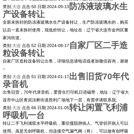
防冻液玻璃水生
类别:
大连
点击:
50
日期:
2024-09-13
产设备转让
全新未拆封的防冻液玻璃水生产设备转让，生产防冻玻璃水的，购买
以后一直未拆封使用，现低价转让，地址在：辽宁省大连市金州区董
家沟街道。
自家厂区二手造
类别:
大连
点击:
52
日期:
2024-08-17
粒设备转让
自家厂区造粒设备转让出售，详细信息请电话或者加微信咨询，谢谢
~
出售旧货70年代
类别:
大连
点击:
51
日期:
2024-01-17
录音机
出售旧货，70年代录音机，爱普生打印机日语磁带，地址：辽宁省大
连市中山区青泥洼桥街道胜利广场地下一层，有需求请联系我。
转让闲置飞利浦
类别:
大连
点击:
66
日期:
2024-01-05
呼吸机一台
转让二手飞利浦双水平呼吸机，重症慢阻肺病人、气管切开病人可以
使用。虽是无创呼吸机，但连接空气漏气阀（有），可以做有创呼吸