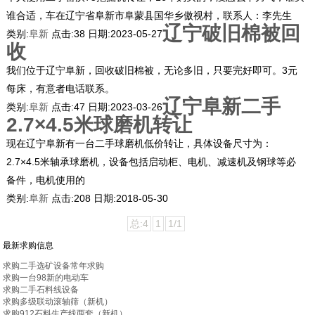
谁合适，车在辽宁省阜新市阜蒙县国华乡傲视村，联系人：李先生
辽宁破旧棉被回
类别:
阜新
点击:
38
日期:
2023-05-27
收
我们位于辽宁阜新，回收破旧棉被，无论多旧，只要完好即可。3元
每床，有意者电话联系。
辽宁阜新二手
类别:
阜新
点击:
47
日期:
2023-03-26
2.7×4.5米球磨机转让
现在辽宁阜新有一台二手球磨机低价转让，具体设备尺寸为：
2.7×4.5米轴承球磨机，设备包括启动柜、电机、减速机及钢球等必
备件，电机使用的
类别:
阜新
点击:
208
日期:
2018-05-30
总:4
1
1/1
最新求购信息
求购二手选矿设备常年求购
求购一台98新的电动车
求购二手石料线设备
求购多级联动滚轴筛（新机）
求购912石料生产线两套（新机）