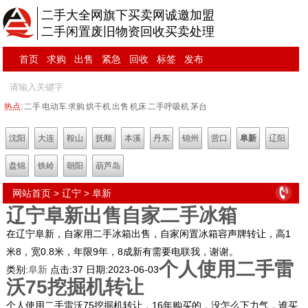
二手大全网旗下买卖网诚邀加盟
二手闲置废旧物资回收买卖处理
首页
求购
出售
紧急
回收
标签
发布
热点:
二手
电动车
求购
烘干机
出售
机床
二手呼吸机
茅台
沈阳
大连
鞍山
抚顺
本溪
丹东
锦州
营口
阜新
辽阳
盘锦
铁岭
朝阳
葫芦岛
网站首页
>
辽宁
>
阜新
辽宁阜新出售自家二手冰箱
在辽宁阜新，自家用二手冰箱出售，自家闲置冰箱容声牌转让，高1
米8，宽0.8米，年限9年，8成新有需要电联我，谢谢。
个人使用二手雷
类别:
阜新
点击:
37
日期:
2023-06-03
沃75挖掘机转让
个人使用二手雷沃75挖掘机转让，16年购买的，没怎么下力气，谁买