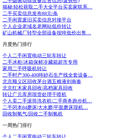
二手圆振动筛设备出售信息(废铁价)
揭秘:轻松获取二手大全平台买卖家联系…
二手买卖信息发布88元/条
二手闲置废旧买卖信息对接平台
个人企业老域名老网站低价转让
矿山机械厂转型全部设备按吨低价出售…
月度热门排行
个人二手闲置电动三轮车转让
二手冰柜/冰箱保鲜冷藏箱超市专用
家用二手呼吸机转让
二手时产300-400吨砂石生产线全套设备…
北京顺义区回收茅台酒五粮液剑南春
北京红木家具回收/高档家具回收
转让广元库房现货处理干喷机
个人卖二手滚筒洗衣机|二手商务跑步机…
二手冈本84磨床|大水磨|平面磨床现机…
回收制氧气/回收二手制氧机
一周热门排行
个人二手闲置电动三轮车转让