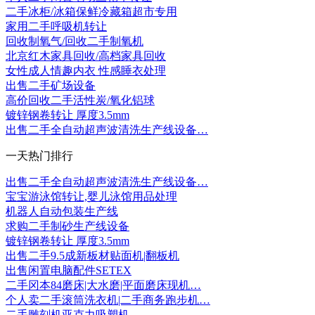
二手冰柜/冰箱保鲜冷藏箱超市专用
家用二手呼吸机转让
回收制氧气/回收二手制氧机
北京红木家具回收/高档家具回收
女性成人情趣内衣 性感睡衣处理
出售二手矿场设备
高价回收二手活性炭/氧化铝球
镀锌钢卷转让 厚度3.5mm
出售二手全自动超声波清洗生产线设备…
一天热门排行
出售二手全自动超声波清洗生产线设备…
宝宝游泳馆转让,婴儿泳馆用品处理
机器人自动包装生产线
求购二手制砂生产线设备
镀锌钢卷转让 厚度3.5mm
出售二手9.5成新板材贴面机|翻板机
出售闲置电脑配件SETEX
二手冈本84磨床|大水磨|平面磨床现机…
个人卖二手滚筒洗衣机|二手商务跑步机…
二手雕刻机亚克力吸塑机