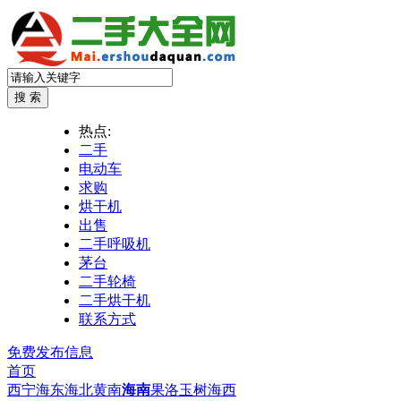
热点:
二手
电动车
求购
烘干机
出售
二手呼吸机
茅台
二手轮椅
二手烘干机
联系方式
免费发布信息
首页
西宁
海东
海北
黄南
海南
果洛
玉树
海西