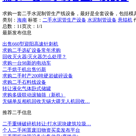
求购一套二手水泥制管生产线设备，最好是全套设备，包括模
类别：
海南
标签：
二手水泥管生产设备
水泥制管设备
悬辊机
总数：1
1
页次：1/1
最新发布信息
出售660型迎阳高速针刺机
求购二手选矿设备常年求购
回收灭火器|灭火器怎么处理？
求购一台98新的电动车
二手烘干机出售95新
求购二手时产200吨硬岩破碎设备
求购二手石料线设备
转让液化气体卧式储罐
求购多级联动滚轴筛（新机）
无锡单反相机回收无锡大疆无人机回收…
推荐二手信息
二手重锤破碎机转让:打水泥块建筑垃圾…
个人二手闲置废旧物资买卖发布平台