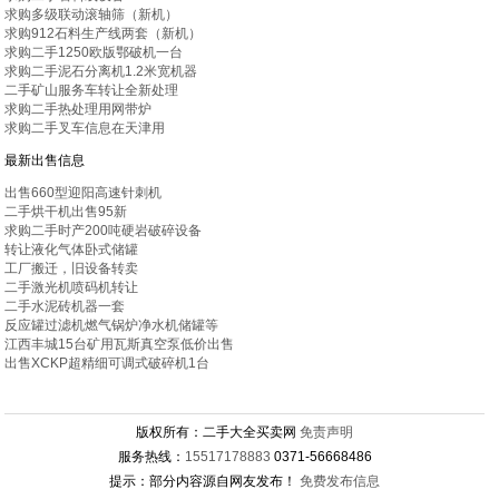
求购多级联动滚轴筛（新机）
求购912石料生产线两套（新机）
求购二手1250欧版鄂破机一台
求购二手泥石分离机1.2米宽机器
二手矿山服务车转让全新处理
求购二手热处理用网带炉
求购二手叉车信息在天津用
最新出售信息
出售660型迎阳高速针刺机
二手烘干机出售95新
求购二手时产200吨硬岩破碎设备
转让液化气体卧式储罐
工厂搬迁，旧设备转卖
二手激光机喷码机转让
二手水泥砖机器一套
反应罐过滤机燃气锅炉净水机储罐等
江西丰城15台矿用瓦斯真空泵低价出售
出售XCKP超精细可调式破碎机1台
版权所有：二手大全买卖网
免责声明
服务热线：
15517178883
0371-56668486
提示：部分内容源自网友发布！
免费发布信息