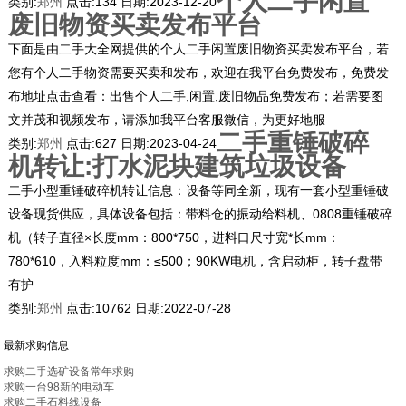
个人二手闲置
类别:
郑州
点击:
134
日期:
2023-12-20
废旧物资买卖发布平台
下面是由二手大全网提供的个人二手闲置废旧物资买卖发布平台，若
您有个人二手物资需要买卖和发布，欢迎在我平台免费发布，免费发
布地址点击查看：出售个人二手,闲置,废旧物品免费发布；若需要图
文并茂和视频发布，请添加我平台客服微信，为更好地服
二手重锤破碎
类别:
郑州
点击:
627
日期:
2023-04-24
机转让:打水泥块建筑垃圾设备
二手小型重锤破碎机转让信息：设备等同全新，现有一套小型重锤破
设备现货供应，具体设备包括：带料仓的振动给料机、0808重锤破碎
机（转子直径×长度mm：800*750，进料口尺寸宽*长mm：
780*610，入料粒度mm：≤500；90KW电机，含启动柜，转子盘带
有护
类别:
郑州
点击:
10762
日期:
2022-07-28
最新求购信息
求购二手选矿设备常年求购
求购一台98新的电动车
求购二手石料线设备