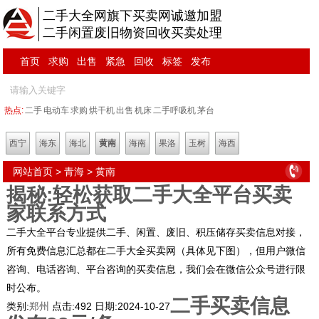
二手大全网旗下买卖网诚邀加盟
二手闲置废旧物资回收买卖处理
首页
求购
出售
紧急
回收
标签
发布
热点:
二手
电动车
求购
烘干机
出售
机床
二手呼吸机
茅台
西宁
海东
海北
黄南
海南
果洛
玉树
海西
网站首页
>
青海
>
黄南
揭秘:轻松获取二手大全平台买卖
家联系方式
二手大全平台专业提供二手、闲置、废旧、积压储存买卖信息对接，
所有免费信息汇总都在二手大全买卖网（具体见下图），但用户微信
咨询、电话咨询、平台咨询的买卖信息，我们会在微信公众号进行限
时公布。
二手买卖信息
类别:
郑州
点击:
492
日期:
2024-10-27