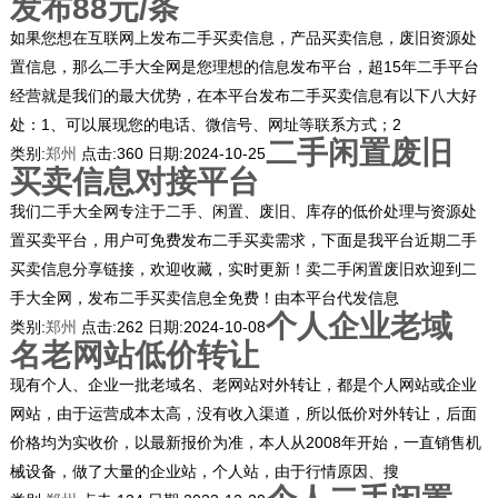
发布88元/条
如果您想在互联网上发布二手买卖信息，产品买卖信息，废旧资源处
置信息，那么二手大全网是您理想的信息发布平台，超15年二手平台
经营就是我们的最大优势，在本平台发布二手买卖信息有以下八大好
处：1、可以展现您的电话、微信号、网址等联系方式；2
二手闲置废旧
类别:
郑州
点击:
360
日期:
2024-10-25
买卖信息对接平台
我们二手大全网专注于二手、闲置、废旧、库存的低价处理与资源处
置买卖平台，用户可免费发布二手买卖需求，下面是我平台近期二手
买卖信息分享链接，欢迎收藏，实时更新！卖二手闲置废旧欢迎到二
手大全网，发布二手买卖信息全免费！由本平台代发信息
个人企业老域
类别:
郑州
点击:
262
日期:
2024-10-08
名老网站低价转让
现有个人、企业一批老域名、老网站对外转让，都是个人网站或企业
网站，由于运营成本太高，没有收入渠道，所以低价对外转让，后面
价格均为实收价，以最新报价为准，本人从2008年开始，一直销售机
械设备，做了大量的企业站，个人站，由于行情原因、搜