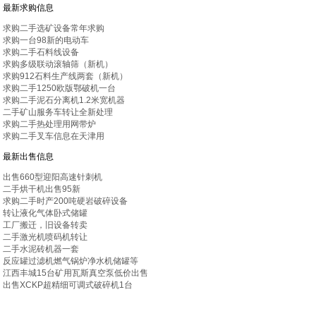
最新求购信息
求购二手选矿设备常年求购
求购一台98新的电动车
求购二手石料线设备
求购多级联动滚轴筛（新机）
求购912石料生产线两套（新机）
求购二手1250欧版鄂破机一台
求购二手泥石分离机1.2米宽机器
二手矿山服务车转让全新处理
求购二手热处理用网带炉
求购二手叉车信息在天津用
最新出售信息
出售660型迎阳高速针刺机
二手烘干机出售95新
求购二手时产200吨硬岩破碎设备
转让液化气体卧式储罐
工厂搬迁，旧设备转卖
二手激光机喷码机转让
二手水泥砖机器一套
反应罐过滤机燃气锅炉净水机储罐等
江西丰城15台矿用瓦斯真空泵低价出售
出售XCKP超精细可调式破碎机1台