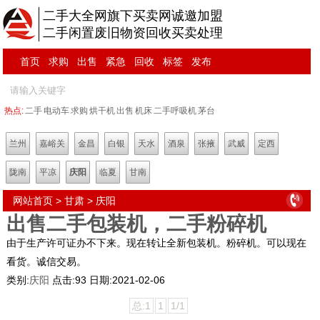
二手大全网旗下买卖网诚邀加盟
二手闲置废旧物资回收买卖处理
首页
求购
出售
紧急
回收
标签
发布
热点:
二手
电动车
求购
烘干机
出售
机床
二手呼吸机
茅台
兰州
嘉峪关
金昌
白银
天水
酒泉
张掖
武威
定西
陇南
平凉
庆阳
临夏
甘南
网站首页
>
甘肃
>
庆阳
出售二手包装机，二手粉碎机
由于生产许可证办不下来。现在转让全新包装机。粉碎机。可以现在
看货。诚信交易。
类别:
庆阳
点击:
93
日期:
2021-02-06
总:1
1
1/1