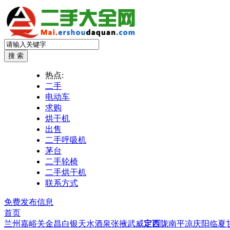
热点:
二手
电动车
求购
烘干机
出售
二手呼吸机
茅台
二手轮椅
二手烘干机
联系方式
免费发布信息
首页
兰州
嘉峪关
金昌
白银
天水
酒泉
张掖
武威
定西
陇南
平凉
庆阳
临夏