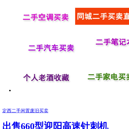
定西二手闲置废旧买卖
出售660型迎阳高速针刺机