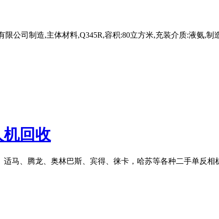
制造,主体材料,Q345R,容积:80立方米,充装介质:液氨,制造许可
人机回收
、适马、腾龙、奥林巴斯、宾得、徕卡，哈苏等各种二手单反相机