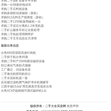
求购二手选矿设备常年求购
求购一台98新的电动车
求购二手石料线设备
求购多级联动滚轴筛（新机）
求购912石料生产线两套（新机）
求购二手1250欧版鄂破机一台
求购二手泥石分离机1.2米宽机器
二手矿山服务车转让全新处理
求购二手热处理用网带炉
求购二手叉车信息在天津用
最新出售信息
出售660型迎阳高速针刺机
二手烘干机出售95新
求购二手时产200吨硬岩破碎设备
转让液化气体卧式储罐
工厂搬迁，旧设备转卖
二手激光机喷码机转让
二手水泥砖机器一套
反应罐过滤机燃气锅炉净水机储罐等
江西丰城15台矿用瓦斯真空泵低价出售
出售XCKP超精细可调式破碎机1台
版权所有：二手大全买卖网
免责声明