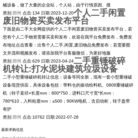
械设备，做了大量的企业站，个人站，由于行情原因、搜
个人二手闲置
类别:
郑州
点击:
134
日期:
2023-12-20
废旧物资买卖发布平台
下面是由二手大全网提供的个人二手闲置废旧物资买卖发布平台，若
您有个人二手物资需要买卖和发布，欢迎在我平台免费发布，免费发
布地址点击查看：出售个人二手,闲置,废旧物品免费发布；若需要图
文并茂和视频发布，请添加我平台客服微信，为更好地服
二手重锤破碎
类别:
郑州
点击:
629
日期:
2023-04-24
机转让:打水泥块建筑垃圾设备
二手小型重锤破碎机转让信息：设备等同全新，现有一套小型重锤破
设备现货供应，具体设备包括：带料仓的振动给料机、0808重锤破碎
机（转子直径×长度mm：800*750，进料口尺寸宽*长mm：
780*610，入料粒度mm：≤500；90KW电机，含启动柜，转子盘带
有护
类别:
郑州
点击:
10762
日期:
2022-07-28
最新求购信息