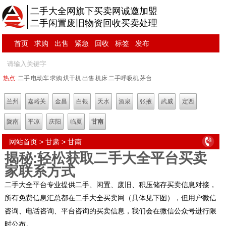
二手大全网旗下买卖网诚邀加盟
二手闲置废旧物资回收买卖处理
首页
求购
出售
紧急
回收
标签
发布
热点:
二手
电动车
求购
烘干机
出售
机床
二手呼吸机
茅台
兰州
嘉峪关
金昌
白银
天水
酒泉
张掖
武威
定西
陇南
平凉
庆阳
临夏
甘南
网站首页
>
甘肃
>
甘南
揭秘:轻松获取二手大全平台买卖
家联系方式
二手大全平台专业提供二手、闲置、废旧、积压储存买卖信息对接，
所有免费信息汇总都在二手大全买卖网（具体见下图），但用户微信
咨询、电话咨询、平台咨询的买卖信息，我们会在微信公众号进行限
时公布。