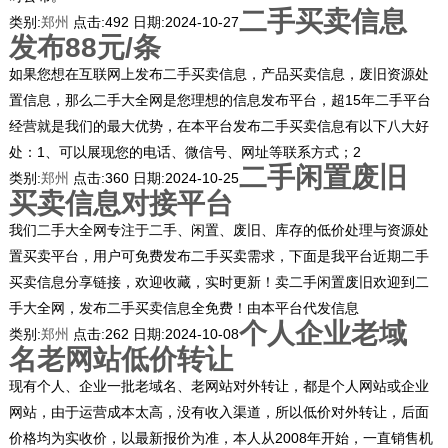
二手买卖信息
类别:
郑州
点击:
492
日期:
2024-10-27
发布88元/条
如果您想在互联网上发布二手买卖信息，产品买卖信息，废旧资源处
置信息，那么二手大全网是您理想的信息发布平台，超15年二手平台
经营就是我们的最大优势，在本平台发布二手买卖信息有以下八大好
处：1、可以展现您的电话、微信号、网址等联系方式；2
二手闲置废旧
类别:
郑州
点击:
360
日期:
2024-10-25
买卖信息对接平台
我们二手大全网专注于二手、闲置、废旧、库存的低价处理与资源处
置买卖平台，用户可免费发布二手买卖需求，下面是我平台近期二手
买卖信息分享链接，欢迎收藏，实时更新！卖二手闲置废旧欢迎到二
手大全网，发布二手买卖信息全免费！由本平台代发信息
个人企业老域
类别:
郑州
点击:
262
日期:
2024-10-08
名老网站低价转让
现有个人、企业一批老域名、老网站对外转让，都是个人网站或企业
网站，由于运营成本太高，没有收入渠道，所以低价对外转让，后面
价格均为实收价，以最新报价为准，本人从2008年开始，一直销售机