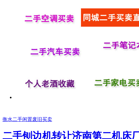
衡水二手闲置废旧买卖
二手刨边机转让济南第二机床