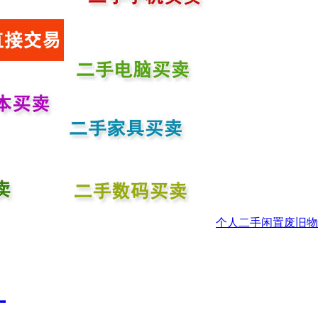
个人二手闲置废旧物
厂