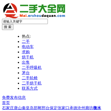
热点:
二手
电动车
求购
烘干机
出售
二手呼吸机
茅台
二手轮椅
二手烘干机
联系方式
免费发布信息
首页
石家庄
唐山
秦皇岛
邯郸
邢台
保定
张家口
承德
沧州
廊坊
衡水