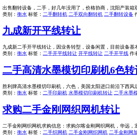
出售翻转设备，二手，好几年没用了，价格协商，沈阳产装箱
类别：
衡水
标签：
二手翻转机
二手双向翻转机
二手翻转设备
九成新开平线转让
九成新二手开平线转让，因业务转型，设备闲置，目前设备基
类别：
衡水
标签：
二手开平线转让
开平线转让
二手开平线
作
二手高清水墨模切印刷机6色转
胜利牌高清水墨模切印刷机，六色，美国太阳进口前沿下西风
类别：
衡水
标签：
二手印刷机
水墨模切印刷机转让
二手水墨
求购二手金刚网织网机转让
二手金刚网织网机求购信息：求购尔喀金刚网织网机，华远，
类别：
衡水
标签：
二手织网机
二手金刚网织网机
二手金刚网