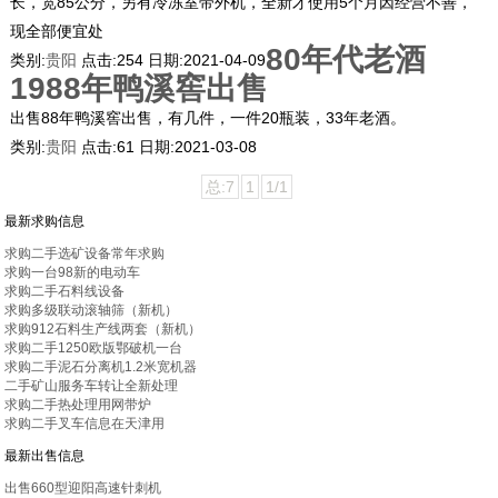
长，宽85公分，另有冷冻室带外机，全新才使用5个月因经营不善，
现全部便宜处
80年代老酒
类别:
贵阳
点击:
254
日期:
2021-04-09
1988年鸭溪窖出售
出售88年鸭溪窖出售，有几件，一件20瓶装，33年老酒。
类别:
贵阳
点击:
61
日期:
2021-03-08
总:7
1
1/1
最新求购信息
求购二手选矿设备常年求购
求购一台98新的电动车
求购二手石料线设备
求购多级联动滚轴筛（新机）
求购912石料生产线两套（新机）
求购二手1250欧版鄂破机一台
求购二手泥石分离机1.2米宽机器
二手矿山服务车转让全新处理
求购二手热处理用网带炉
求购二手叉车信息在天津用
最新出售信息
出售660型迎阳高速针刺机