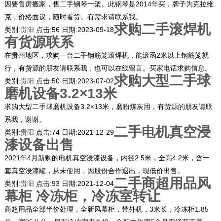
因要售房搬家，售二手钢琴一架。此钢琴是2014年买，牌子为克拉维
克，价格面议，随时看货。有需求请联系我。
求购二手滚焊机
类别:
贵阳
点击:
56
日期:
2023-09-18
有货源联系
在贵州地区，求购一台二手钢筋笼滚焊机，能滚函2米以上钢筋笼就
行，有货源的朋友请联系我，也可以在线留言。买家电话求购信息。
求购大型二手球
类别:
贵阳
点击:
50
日期:
2023-07-02
磨机设备3.2×13米
求购大型二手球磨机设备3.2×13米，磨粉煤灰用，有货源的朋友请联
系我，谢谢。
二手电机真空浸
类别:
贵阳
点击:
74
日期:
2021-12-29
漆设备出售
2021年4月新购的电机真空浸漆设备，内径2.5米，全高4.2米，含一
套真空浸漆罐，从未使用，因股份合作退出，现低价出售。
二手商超用品风
类别:
贵阳
点击:
93
日期:
2021-12-04
幕柜 冷冻柜，冷冻室转让
商超用品全部半价处理，全新风幕柜，带外机，3米长，冷冻柜1.85