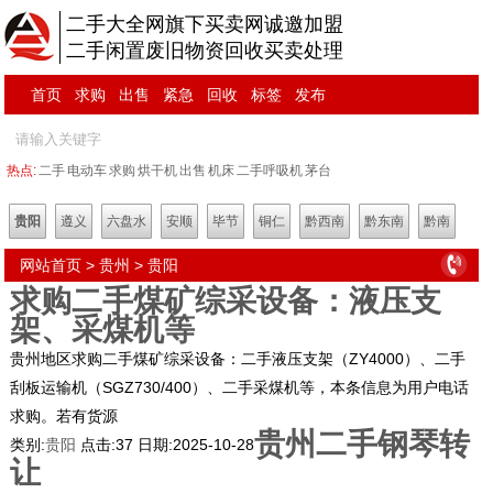
二手大全网旗下买卖网诚邀加盟
二手闲置废旧物资回收买卖处理
首页
求购
出售
紧急
回收
标签
发布
热点:
二手
电动车
求购
烘干机
出售
机床
二手呼吸机
茅台
贵阳
遵义
六盘水
安顺
毕节
铜仁
黔西南
黔东南
黔南
网站首页
>
贵州
>
贵阳
求购二手煤矿综采设备：液压支
架、采煤机等
贵州地区求购二手煤矿综采设备：二手液压支架（ZY4000）、二手
刮板运输机（SGZ730/400）、二手采煤机等，本条信息为用户电话
求购。若有货源
贵州二手钢琴转
类别:
贵阳
点击:
37
日期:
2025-10-28
让