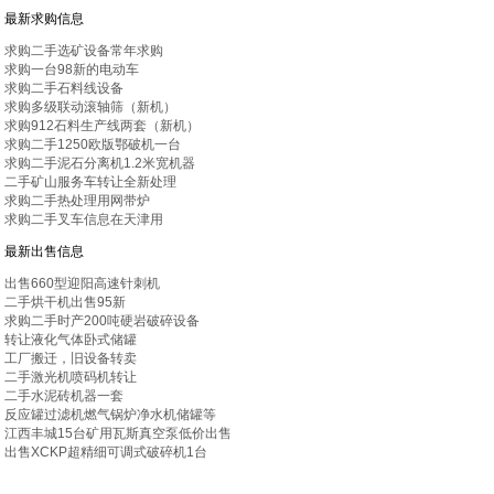
最新求购信息
求购二手选矿设备常年求购
求购一台98新的电动车
求购二手石料线设备
求购多级联动滚轴筛（新机）
求购912石料生产线两套（新机）
求购二手1250欧版鄂破机一台
求购二手泥石分离机1.2米宽机器
二手矿山服务车转让全新处理
求购二手热处理用网带炉
求购二手叉车信息在天津用
最新出售信息
出售660型迎阳高速针刺机
二手烘干机出售95新
求购二手时产200吨硬岩破碎设备
转让液化气体卧式储罐
工厂搬迁，旧设备转卖
二手激光机喷码机转让
二手水泥砖机器一套
反应罐过滤机燃气锅炉净水机储罐等
江西丰城15台矿用瓦斯真空泵低价出售
出售XCKP超精细可调式破碎机1台