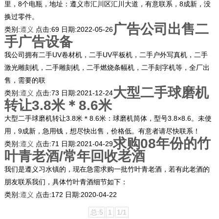
里，8个电瓶，地址：遵义市汇川区汇川大道，有意联系，8成新，没
换过零件。
广告公司出售二
类别:
遵义
点击:
69
日期:
2022-05-26
手广告设备
我公司拥有二手UV卷材机，二手UV平板机，二手户外写真机，二手
激光雕刻机，二手雕刻机，二手燃烧条幅机，二手刻字机等，全厂出
售，需要的联
大型二手球磨机
类别:
遵义
点击:
73
日期:
2021-12-24
转让3.8米＊8.6米
大型二手球磨机转让3.8米＊8.6米：球磨机筒体，型号3.8×8.6。未使
用，9成新，急用钱，想尽快出售，价格低。有意者请尽快联系！
求购08年份的竹
类别:
遵义
点击:
71
日期:
2021-04-29
叶青老酒/常年回收老酒
我们是遵义习水镇的，现在急需求购一批竹叶青老酒，若有此老酒的
朋友联系我们，具体竹叶青酒细节如下：
类别:
遵义
点击:
172
日期:
2020-04-22
总:5
1
1/1