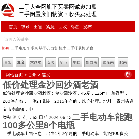
二手大全网旗下买卖网诚邀加盟
二手闲置废旧物资回收买卖处理
首页
求购
出售
紧急
回收
标签
发布
热点:
二手
电动车
求购
烘干机
出售
机床
二手呼吸机
茅台
贵阳
遵义
六盘水
安顺
毕节
铜仁
黔西南
黔东南
黔南
网站首页
>
贵州
>
遵义
低价处理金沙回沙酒老酒
低价处理金沙回沙酒老酒：金沙回沙酒，45度，125ml，兼香型，
200件左右，一件24瓶装，2015年产的，贱价处理。地址：贵州省遵
义市南白镇，电
二手电动车能跑
类别:
遵义
点击:
53
日期:
2024-06-13
100多公里8个电瓶
二手电动车出售信息：出售1年2个月的二手电动车，能跑100多公