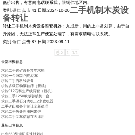
低价出售，有意向电话联系我，限铜仁地区内。
二手机制木炭设
类别:
铜仁
点击:
41
日期:
2024-10-20
备转让
转让二手机制木炭设备整套机器：九成新，用的上非常划算，由于自
身原因，无法正常生产便宜处理了，有需求请电话联系我。
类别:
铜仁
点击:
87
日期:
2023-09-11
总:3
1
1/1
最新求购信息
求购二手选矿设备常年求购
求购一台98新的电动车
求购二手石料线设备
求购多级联动滚轴筛（新机）
求购912石料生产线两套（新机）
求购二手1250欧版鄂破机一台
求购二手泥石分离机1.2米宽机器
二手矿山服务车转让全新处理
求购二手热处理用网带炉
求购二手叉车信息在天津用
最新出售信息
出售660型迎阳高速针刺机