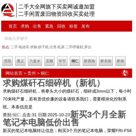
二手大全网旗下买卖网诚邀加盟
二手闲置废旧物资回收买卖处理
首页
求购
出售
紧急
回收
标签
发布
热点:
二手
电动车
求购
烘干机
出售
机床
二手呼吸机
茅台
贵阳
遵义
六盘水
安顺
毕节
铜仁
黔西南
黔东南
黔南
网站首页
>
贵州
>
铜仁
求购煤矸石细碎机（新机）
求购煤矸石细碎机，将拳头大小的煤矸石，细碎成3mm以下，每小时
70来吨产量，若有质优价廉的设备请联系我们，需要模块化控制系
统。本条信息是
新买3个月全新
类别:
铜仁
点击:
31
日期:
2025-10-23
笔记本电脑低价出售
新买的笔记本电脑转让信息：刚买3个月的笔记本电脑，荣耀FRI-F56