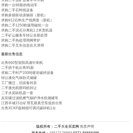
求购二手选矿设备常年求购
求购一台98新的电动车
求购二手石料线设备
求购多级联动滚轴筛（新机）
求购912石料生产线两套（新机）
求购二手1250欧版鄂破机一台
求购二手泥石分离机1.2米宽机器
二手矿山服务车转让全新处理
求购二手热处理用网带炉
求购二手叉车信息在天津用
最新出售信息
出售660型迎阳高速针刺机
二手烘干机出售95新
求购二手时产200吨硬岩破碎设备
转让液化气体卧式储罐
工厂搬迁，旧设备转卖
二手激光机喷码机转让
二手水泥砖机器一套
反应罐过滤机燃气锅炉净水机储罐等
江西丰城15台矿用瓦斯真空泵低价出售
出售XCKP超精细可调式破碎机1台
版权所有：二手大全买卖网
免责声明