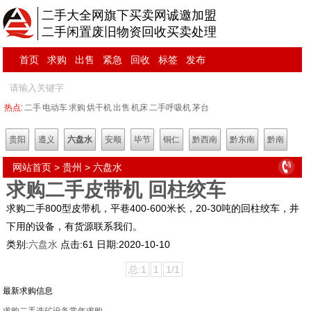
二手大全网旗下买卖网诚邀加盟
二手闲置废旧物资回收买卖处理
首页
求购
出售
紧急
回收
标签
发布
热点:
二手
电动车
求购
烘干机
出售
机床
二手呼吸机
茅台
贵阳
遵义
六盘水
安顺
毕节
铜仁
黔西南
黔东南
黔南
网站首页
>
贵州
>
六盘水
求购二手皮带机 回柱绞车
求购二手800型皮带机，平巷400-600米长，20-30吨的回柱绞车，井
下用的设备，有货源联系我们。
类别:
六盘水
点击:
61
日期:
2020-10-10
总:1
1
1/1
最新求购信息