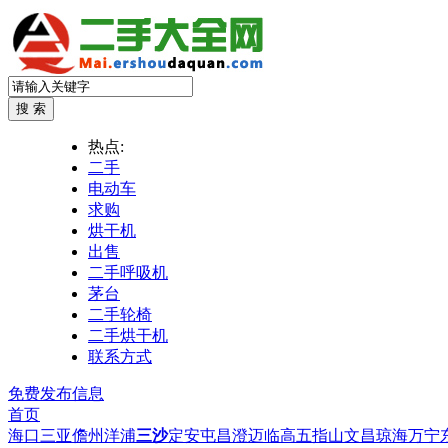
热点:
二手
电动车
求购
烘干机
出售
二手呼吸机
茅台
二手轮椅
二手烘干机
联系方式
免费发布信息
首页
海口
三亚
儋州
洋浦
三沙
定安
屯昌
澄迈
临高
五指山
文昌
琼海
万宁