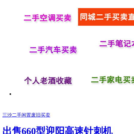
三沙二手闲置废旧买卖
出售660型迎阳高速针刺机