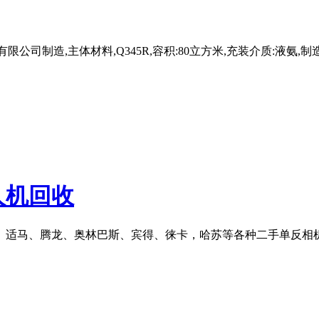
制造,主体材料,Q345R,容积:80立方米,充装介质:液氨,制造许可
人机回收
、适马、腾龙、奥林巴斯、宾得、徕卡，哈苏等各种二手单反相机