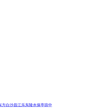
东方
白沙
昌江
乐东
陵水
保亭
琼中