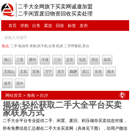
二手大全网旗下买卖网诚邀加盟
二手闲置废旧物资回收买卖处理
首页
求购
出售
紧急
回收
标签
发布
热点:
二手
电动车
求购
烘干机
出售
机床
二手呼吸机
茅台
海口
三亚
儋州
洋浦
三沙
定安
屯昌
澄迈
临高
五指山
文昌
琼海
万宁
东方
白沙
昌江
乐东
陵水
保亭
琼中
网站首页
>
海南
>
白沙
揭秘:轻松获取二手大全平台买卖
家联系方式
二手大全平台专业提供二手、闲置、废旧、积压储存买卖信息对接，
所有免费信息汇总都在二手大全买卖网（具体见下图），但用户微信