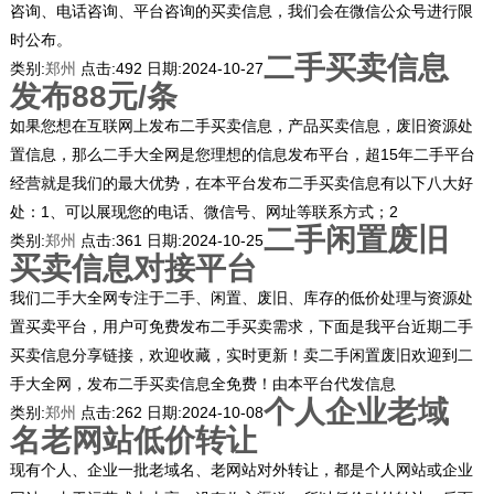
咨询、电话咨询、平台咨询的买卖信息，我们会在微信公众号进行限
时公布。
二手买卖信息
类别:
郑州
点击:
492
日期:
2024-10-27
发布88元/条
如果您想在互联网上发布二手买卖信息，产品买卖信息，废旧资源处
置信息，那么二手大全网是您理想的信息发布平台，超15年二手平台
经营就是我们的最大优势，在本平台发布二手买卖信息有以下八大好
处：1、可以展现您的电话、微信号、网址等联系方式；2
二手闲置废旧
类别:
郑州
点击:
361
日期:
2024-10-25
买卖信息对接平台
我们二手大全网专注于二手、闲置、废旧、库存的低价处理与资源处
置买卖平台，用户可免费发布二手买卖需求，下面是我平台近期二手
买卖信息分享链接，欢迎收藏，实时更新！卖二手闲置废旧欢迎到二
手大全网，发布二手买卖信息全免费！由本平台代发信息
个人企业老域
类别:
郑州
点击:
262
日期:
2024-10-08
名老网站低价转让
现有个人、企业一批老域名、老网站对外转让，都是个人网站或企业