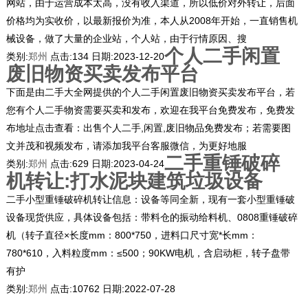
网站，由于运营成本太高，没有收入渠道，所以低价对外转让，后面
价格均为实收价，以最新报价为准，本人从2008年开始，一直销售机
械设备，做了大量的企业站，个人站，由于行情原因、搜
个人二手闲置
类别:
郑州
点击:
134
日期:
2023-12-20
废旧物资买卖发布平台
下面是由二手大全网提供的个人二手闲置废旧物资买卖发布平台，若
您有个人二手物资需要买卖和发布，欢迎在我平台免费发布，免费发
布地址点击查看：出售个人二手,闲置,废旧物品免费发布；若需要图
文并茂和视频发布，请添加我平台客服微信，为更好地服
二手重锤破碎
类别:
郑州
点击:
629
日期:
2023-04-24
机转让:打水泥块建筑垃圾设备
二手小型重锤破碎机转让信息：设备等同全新，现有一套小型重锤破
设备现货供应，具体设备包括：带料仓的振动给料机、0808重锤破碎
机（转子直径×长度mm：800*750，进料口尺寸宽*长mm：
780*610，入料粒度mm：≤500；90KW电机，含启动柜，转子盘带
有护
类别:
郑州
点击:
10762
日期:
2022-07-28