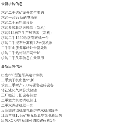
最新求购信息
求购二手选矿设备常年求购
求购一台98新的电动车
求购二手石料线设备
求购多级联动滚轴筛（新机）
求购912石料生产线两套（新机）
求购二手1250欧版鄂破机一台
求购二手泥石分离机1.2米宽机器
二手矿山服务车转让全新处理
求购二手热处理用网带炉
求购二手叉车信息在天津用
最新出售信息
出售660型迎阳高速针刺机
二手烘干机出售95新
求购二手时产200吨硬岩破碎设备
转让液化气体卧式储罐
工厂搬迁，旧设备转卖
二手激光机喷码机转让
二手水泥砖机器一套
反应罐过滤机燃气锅炉净水机储罐等
江西丰城15台矿用瓦斯真空泵低价出售
出售XCKP超精细可调式破碎机1台