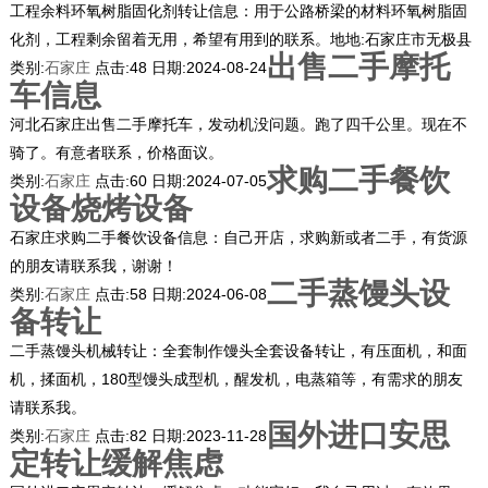
工程余料环氧树脂固化剂转让信息：用于公路桥梁的材料环氧树脂固
化剂，工程剩余留着无用，希望有用到的联系。地地:石家庄市无极县
出售二手摩托
类别:
石家庄
点击:
48
日期:
2024-08-24
车信息
河北石家庄出售二手摩托车，发动机没问题。跑了四千公里。现在不
骑了。有意者联系，价格面议。
求购二手餐饮
类别:
石家庄
点击:
60
日期:
2024-07-05
设备烧烤设备
石家庄求购二手餐饮设备信息：自己开店，求购新或者二手，有货源
的朋友请联系我，谢谢！
二手蒸馒头设
类别:
石家庄
点击:
58
日期:
2024-06-08
备转让
二手蒸馒头机械转让：全套制作馒头全套设备转让，有压面机，和面
机，揉面机，180型馒头成型机，醒发机，电蒸箱等，有需求的朋友
请联系我。
国外进口安思
类别:
石家庄
点击:
82
日期:
2023-11-28
定转让缓解焦虑