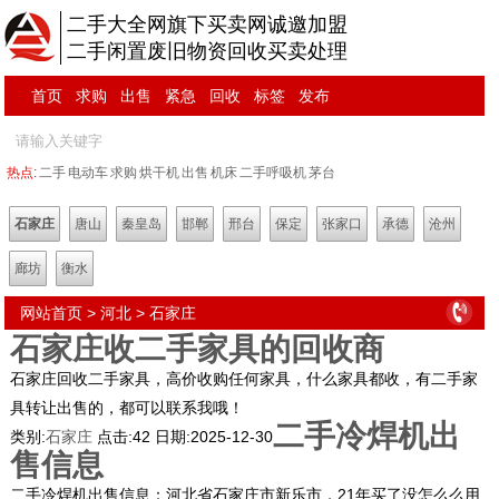
二手大全网旗下买卖网诚邀加盟
二手闲置废旧物资回收买卖处理
首页
求购
出售
紧急
回收
标签
发布
热点:
二手
电动车
求购
烘干机
出售
机床
二手呼吸机
茅台
石家庄
唐山
秦皇岛
邯郸
邢台
保定
张家口
承德
沧州
廊坊
衡水
网站首页
>
河北
>
石家庄
石家庄收二手家具的回收商
石家庄回收二手家具，高价收购任何家具，什么家具都收，有二手家
具转让出售的，都可以联系我哦！
二手冷焊机出
类别:
石家庄
点击:
42
日期:
2025-12-30
售信息
二手冷焊机出售信息：河北省石家庄市新乐市，21年买了没怎么么用