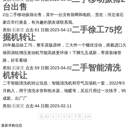
台出售
2台二手移动振筛出售，其中一台没有筛网和电机，货在：河北省石
家庄市行唐县，有兴趣的朋友请联系我。
二手徐工75挖
类别:
石家庄
点击:
61
日期:
2023-04-13
掘机转让
20年极品徐工75，整车原版原样，三大件一个螺丝没动，搭载进口久
保田涡轮增压发动机节能高效更环保！下脚九五成新，带原装锤管
路，好车看细
二手智能清洗
类别:
石家庄
点击:
59
日期:
2023-04-02
机转让
二手智能清洗机转让信息：智能清洗机和空气压缩机一套，2022年5
月购入，用于清洗水管和热水器，地暖等，买后只用过一次练手，95
成新。出厂厂
类别:
石家庄
点击:
44
日期:
2023-02-11
总:62
1
2
3
4
下页
1/4
最新求购信息