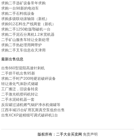
求购二手选矿设备常年求购
求购一台98新的电动车
求购二手石料线设备
求购多级联动滚轴筛（新机）
求购912石料生产线两套（新机）
求购二手1250欧版鄂破机一台
求购二手泥石分离机1.2米宽机器
二手矿山服务车转让全新处理
求购二手热处理用网带炉
求购二手叉车信息在天津用
最新出售信息
出售660型迎阳高速针刺机
二手烘干机出售95新
求购二手时产200吨硬岩破碎设备
转让液化气体卧式储罐
工厂搬迁，旧设备转卖
二手激光机喷码机转让
二手水泥砖机器一套
反应罐过滤机燃气锅炉净水机储罐等
江西丰城15台矿用瓦斯真空泵低价出售
出售XCKP超精细可调式破碎机1台
版权所有：二手大全买卖网
免责声明