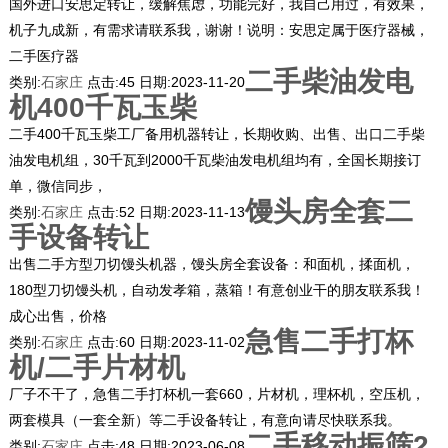
国外进口安思定转让，缓解焦虑，功能完好，我自己用过，有效果，
机子九成新，有需求请联系我，谢谢！说明：安思定属于医疗器械，
二手医疗器
二手柴油发电
类别:
石家庄
点击:
45
日期:
2023-11-20
机400千瓦玉柴
二手400千瓦玉柴工厂备用机器转让，长期收购、出售、出口二手柴
油发电机组，30千瓦到2000千瓦柴油发电机组均有，全国长期接订
单，微信同步，
馒头房全套二
类别:
石家庄
点击:
52
日期:
2023-11-13
手设备转让
出售二手方型刀切馒头机器，馒头房全套设备：和面机，揉面机，
180型刀切馒头机，自动发孝箱，蒸箱！有意创业干的朋友联系我！
成心出售，价格
急售二手打杯
类别:
石家庄
点击:
60
日期:
2023-11-02
机/二手片材机
厂子不干了，急售二手打杯机一套660，片材机，理杯机，空压机，
两套模具（一套全新）等二手设备转让，有意向请尽快联系我。
二手移动振筛2
类别:
石家庄
点击:
48
日期:
2023-06-08