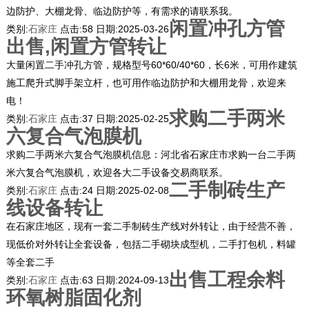
边防护、大棚龙骨、临边防护等，有需求的请联系我。
闲置冲孔方管
类别:
石家庄
点击:
58
日期:
2025-03-26
出售,闲置方管转让
大量闲置二手冲孔方管，规格型号60*60/40*60，长6米，可用作建筑
施工爬升式脚手架立杆，也可用作临边防护和大棚用龙骨，欢迎来
电！
求购二手两米
类别:
石家庄
点击:
37
日期:
2025-02-25
六复合气泡膜机
求购二手两米六复合气泡膜机信息：河北省石家庄市求购一台二手两
米六复合气泡膜机，欢迎各大二手设备交易商联系。
二手制砖生产
类别:
石家庄
点击:
24
日期:
2025-02-08
线设备转让
在石家庄地区，现有一套二手制砖生产线对外转让，由于经营不善，
现低价对外转让全套设备，包括二手砌块成型机，二手打包机，料罐
等全套二手
出售工程余料
类别:
石家庄
点击:
63
日期:
2024-09-13
环氧树脂固化剂