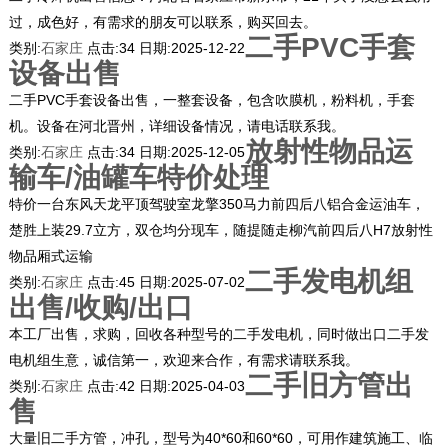
过，成色好，有需求的朋友可以联系，购买回去。
二手PVC手套
类别:
石家庄
点击:
34
日期:
2025-12-22
设备出售
二手PVC手套设备出售，一整套设备，包含吹膜机，粉料机，手套
机。设备在河北晋州，详细设备情况，请电话联系我。
放射性物品运
类别:
石家庄
点击:
34
日期:
2025-12-05
输车/油罐车特价处理
特价一台东风天龙平顶驾驶室龙擎350马力前四后八铝合金运油车，
楚胜上装29.7立方，双仓均分现车，随提随走柳汽前四后八H7放射性
物品厢式运输
二手发电机组
类别:
石家庄
点击:
45
日期:
2025-07-02
出售/收购/出口
本工厂出售，求购，回收各种型号的二手发电机，同时做出口二手发
电机组生意，诚信第一，欢迎来合作，有需求请联系我。
二手旧方管出
类别:
石家庄
点击:
42
日期:
2025-04-03
售
大量旧二手方管，冲孔，型号为40*60和60*60，可用作建筑施工、临