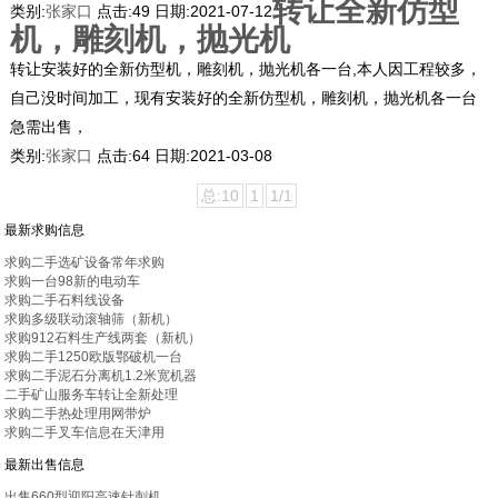
转让全新仿型
类别:
张家口
点击:
49
日期:
2021-07-12
机，雕刻机，抛光机
转让安装好的全新仿型机，雕刻机，抛光机各一台,本人因工程较多，
自己没时间加工，现有安装好的全新仿型机，雕刻机，抛光机各一台
急需出售，
类别:
张家口
点击:
64
日期:
2021-03-08
总:10
1
1/1
最新求购信息
求购二手选矿设备常年求购
求购一台98新的电动车
求购二手石料线设备
求购多级联动滚轴筛（新机）
求购912石料生产线两套（新机）
求购二手1250欧版鄂破机一台
求购二手泥石分离机1.2米宽机器
二手矿山服务车转让全新处理
求购二手热处理用网带炉
求购二手叉车信息在天津用
最新出售信息
出售660型迎阳高速针刺机