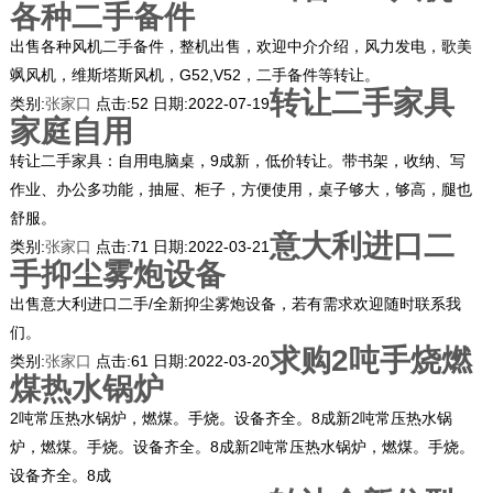
各种二手备件
出售各种风机二手备件，整机出售，欢迎中介介绍，风力发电，歌美
飒风机，维斯塔斯风机，G52,V52，二手备件等转让。
转让二手家具
类别:
张家口
点击:
52
日期:
2022-07-19
家庭自用
转让二手家具：自用电脑桌，9成新，低价转让。带书架，收纳、写
作业、办公多功能，抽屉、柜子，方便使用，桌子够大，够高，腿也
舒服。
意大利进口二
类别:
张家口
点击:
71
日期:
2022-03-21
手抑尘雾炮设备
出售意大利进口二手/全新抑尘雾炮设备，若有需求欢迎随时联系我
们。
求购2吨手烧燃
类别:
张家口
点击:
61
日期:
2022-03-20
煤热水锅炉
2吨常压热水锅炉，燃煤。手烧。设备齐全。8成新2吨常压热水锅
炉，燃煤。手烧。设备齐全。8成新2吨常压热水锅炉，燃煤。手烧。
设备齐全。8成