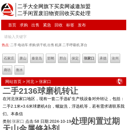
二手大全网旗下买卖网诚邀加盟
二手闲置废旧物资回收买卖处理
首页
求购
出售
紧急
回收
标签
发布
热点:
二手
电动车
求购
烘干机
出售
机床
二手呼吸机
茅台
石家庄
唐山
秦皇岛
邯郸
邢台
保定
张家口
承德
沧州
廊坊
衡水
网站首页
>
河北
>
张家口
二手2136球磨机转让
在河北张家口地区，现有一套二手选矿生产线设备对外转让，包括：
二手2.1米×3.6米球磨机4台，螺旋洗，浮选机等，若有需求请联系我
们。本条信
处理闲置过期
类别:
张家口
点击:
58
日期:
2024-10-19
天山金属修补剂