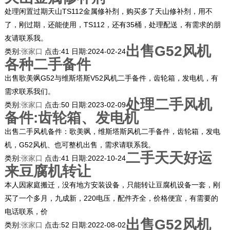
处理闲置过期天山TS112金属修补剂，购买多了天山修补剂，用不
了，刚过期，还能使用，TS112，还有35桶，处理配送，有需求的朋
友请联系我。
出售G52风机
类别:
张家口
点击:
41
日期:
2024-02-24
各种二手备件
出售歌美飒G52与维斯塔斯V52风机二手备件，齿轮箱，发电机，有
需求联系我们。
处理二手风机
类别:
张家口
点击:
50
日期:
2023-02-09
备件:齿轮箱、发电机
出售二手风机备件：歌美飒，维斯塔斯风机二手备件，齿轮箱，发电
机，G52风机、也可整机出售，需求请联系我。
二手天天好运
类别:
张家口
点击:
41
日期:
2022-10-24
来豆腐机转让
本人因家庭搬迁，没有地方安装设备，只能转让豆腐机设备一套，刚
买了一个多月，九成新，220电压，配件齐全，价格便宜，有需要的
电话联系，价
出售G52风机
类别:
张家口
点击:
52
日期:
2022-08-02