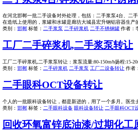
在河北邯郸一批二手设备对外处理，包括：二手浆泵4台、二手
在造纸上使用的，浆罐和水罐是廊坊大城县宏升钢铝容器生产
类别：
邯郸
标签：
二手浆泵
二手碎浆机
二手不锈钢罐
作者：
工厂二手碎浆机,二手浆泵转让
工厂二手碎浆机,二手浆泵转让：浆泵流量:80-150m/h扬程:15-2
类别：
邯郸
标签：
二手碎浆机
二手浆泵
工厂二设备转让
作者
二手眼科OCT设备转让
个人的一批眼科设备转让，都是新进的，用了一个多月。医生
类别：
邯郸
标签：
二手眼科设备
眼科设备转让
二手眼科OCT
回收环氧富锌底油漆/过期化工