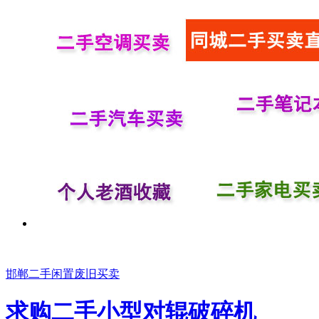
邯郸二手闲置废旧买卖
求购二手小型对辊破碎机