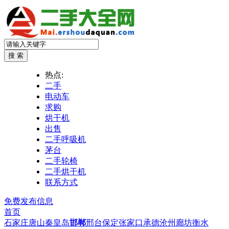
热点:
二手
电动车
求购
烘干机
出售
二手呼吸机
茅台
二手轮椅
二手烘干机
联系方式
免费发布信息
首页
石家庄
唐山
秦皇岛
邯郸
邢台
保定
张家口
承德
沧州
廊坊
衡水