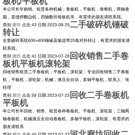
板机/平板机
本公司长年购销、租赁各种机械：卷板机，平板机，卷锥机，两轴卷
圆，直缝焊翻边机，四轴数控卷板机等，有需求的朋友请联系我。
二手破碎机锤破
类别:
廊坊
点击:
43
日期:
2023-08-25
转让
全套破碎系统600×400锤破及输送带20条对外转让，有需求的朋友请
联系我。
回收销售二手卷
类别:
廊坊
点击:
41
日期:
2023-07-28
板机平板机滚轮架
回收销售租赁二手卷板机，平板机，滚轮架：专业回收销售二手卷板
机，平板机，滚轮架，机械，液压全自动，多轴平板机，联系人：张
经理
回收二手卷板机
类别:
廊坊
点击:
58
日期:
2023-07-23
平板机
本公司长年回收、销售、租赁各种卷板机、平板机、滚轮架，三轴两
轴卷板机，机械液压全自动卷板机，多轴平板机，滚轮架，有需求的
朋友请联系
河北廊坊回收二
类别:
廊坊
点击:
40
日期:
2023-07-23