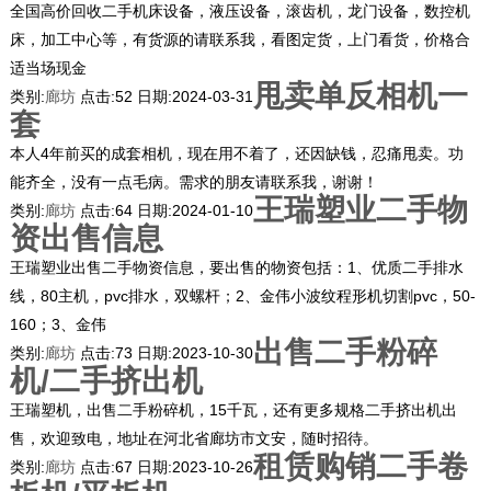
全国高价回收二手机床设备，液压设备，滚齿机，龙门设备，数控机
床，加工中心等，有货源的请联系我，看图定货，上门看货，价格合
适当场现金
甩卖单反相机一
类别:
廊坊
点击:
52
日期:
2024-03-31
套
本人4年前买的成套相机，现在用不着了，还因缺钱，忍痛甩卖。功
能齐全，没有一点毛病。需求的朋友请联系我，谢谢！
王瑞塑业二手物
类别:
廊坊
点击:
64
日期:
2024-01-10
资出售信息
王瑞塑业出售二手物资信息，要出售的物资包括：1、优质二手排水
线，80主机，pvc排水，双螺杆；2、金伟小波纹程形机切割pvc，50-
160；3、金伟
出售二手粉碎
类别:
廊坊
点击:
73
日期:
2023-10-30
机/二手挤出机
王瑞塑机，出售二手粉碎机，15千瓦，还有更多规格二手挤出机出
售，欢迎致电，地址在河北省廊坊市文安，随时招待。
租赁购销二手卷
类别:
廊坊
点击:
67
日期:
2023-10-26