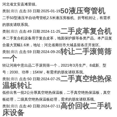
河北省文安县滩里镇。
50液压弯管机
类别:
廊坊
点击:
33
日期:
2025-01-19
二手50型液压半自动弯管机2.5米液压剪板机、折弯机转让，有需求
的朋友请联系我。
二手皮革复合机
类别:
廊坊
点击:
49
日期:
2024-11-25
本二手复合机设备用于复合皮革，地面保护膜等各类产品。本产品复
合最大宽幅1.6米，地址：河北省廊坊市大城县留各庄开发区。
转让二手滚筒筛
类别:
廊坊
点击:
59
日期:
2024-09-20
一个
转让河南中意出品二手滚筒筛一个，2021年3月生产、8成新、型
号：2030、功率：15KW，有需求的朋友请联系我。
二手真空绝热保
类别:
廊坊
点击:
50
日期:
2024-07-25
温板转让
低价出售一批2公分厚真空绝热保温板，二手真空绝热保温板，真空
板处理，二级真空绝热保温板处理，需求的朋友请联系哦。
高价回收二手机
类别:
廊坊
点击:
40
日期:
2024-07-11
床设备