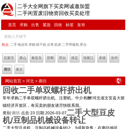
二手大全网旗下买卖网诚邀加盟
二手闲置废旧物资回收买卖处理
首页
求购
出售
紧急
回收
标签
发布
热点:
二手
电动车
求购
烘干机
出售
机床
二手呼吸机
茅台
石家庄
唐山
秦皇岛
邯郸
邢台
保定
张家口
承德
沧州
廊坊
衡水
网站首页
>
河北
>
廊坊
回收二手单双螺杆挤出机
常年求购二手单双螺杆挤出机、注塑机。中介有酬!河北省文安县大留
镇经济开发区，有买卖的朋友请尽快联系我。
二手大型豆皮
类别:
廊坊
点击:
23
日期:
2026-03-07
机/豆制品机械设备转让
二手大型豆皮机，豆制品机械设备转让，9成新急售；在廊坊地区，