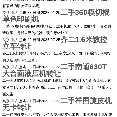
有需求的朋友请联系我。
二手360模切棍
类别:
廊坊
点击:
38
日期:
2026-01-20
单色印刷机
二手360模切棍单色印刷机转让，过纸长度1.6米，宽度1米，喜欢的
请联系，是我自己的机器，现在想转让了。
齐二1.6米数控
类别:
廊坊
点击:
42
日期:
2025-07-25
立车转让
齐二1.6米数控立车转让信息：加工高度1.4米，西门子系统，有需要
的欢迎现场试机验货。
二手南通630T
类别:
廊坊
点击:
25
日期:
2025-07-23
大台面液压机转让
二手南通630T大台面液压机转让信息：南通630T大台面液压机，有
效台面1.6/2.8，带多点顶出，工厂在位出售，价格不高！！联系人：
崔先生
二手祥国旋皮机
类别:
廊坊
点击:
31
日期:
2025-07-22
无卡转让
二手祥国旋皮机无卡转让，个人使用旋皮机出售，带接皮机！地址在