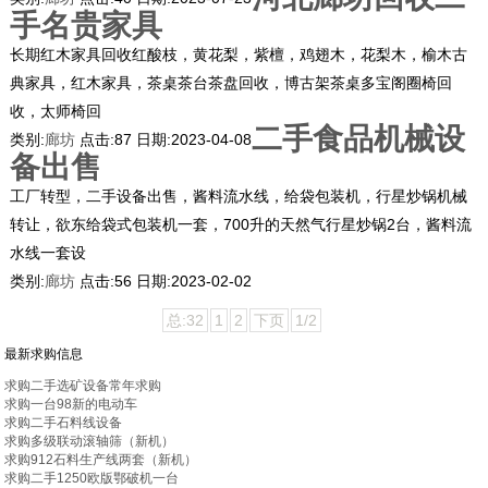
手名贵家具
长期红木家具回收红酸枝，黄花梨，紫檀，鸡翅木，花梨木，榆木古
典家具，红木家具，茶桌茶台茶盘回收，博古架茶桌多宝阁圈椅回
收，太师椅回
二手食品机械设
类别:
廊坊
点击:
87
日期:
2023-04-08
备出售
工厂转型，二手设备出售，酱料流水线，给袋包装机，行星炒锅机械
转让，欲东给袋式包装机一套，700升的天然气行星炒锅2台，酱料流
水线一套设
类别:
廊坊
点击:
56
日期:
2023-02-02
总:32
1
2
下页
1/2
最新求购信息
求购二手选矿设备常年求购
求购一台98新的电动车
求购二手石料线设备
求购多级联动滚轴筛（新机）
求购912石料生产线两套（新机）
求购二手1250欧版鄂破机一台